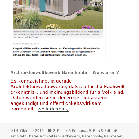
Architektenwettbewerb Bärenhöhle – Wo war er ?
Es kennzeichnet ja gerade
Architektenwettbewerbe, daß sie für die Fachwelt
erkenntnis-, und meinungsbildend für’s Volk sind.
Daher werden sie in der Regel umfassend
angekündigt und öffentlichkeitswirksam
Kita Bärenhöhle – Faktenschreck zum Zwo
vorgestellt.
weiterlesen
Veröffentlicht
Kategorien
Schlagwört
4. Oktober 2019
2. Politik & Personal
,
5. Bau & Stil
am
Architekt Thater
,
Architektenwettbewerb
,
Bärenhöhle
,
Baukosten
,