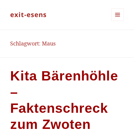
exit-esens
MENÜ
UND
WIDGETS
Schlagwort:
Maus
Kita Bärenhöhle
–
Faktenschreck
zum Zwoten