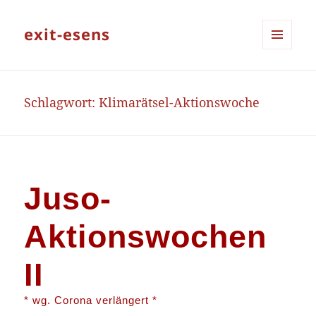
exit-esens
MENÜ
UND
WIDGETS
Schlagwort:
Klimarätsel-Aktionswoche
Juso-
Aktionswochen
II
* wg. Corona verlängert *