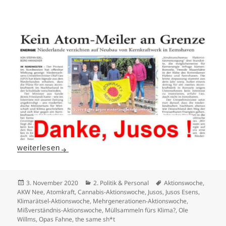
Juso-Aktionswochen verlängert!
weiterlesen
Veröffentlicht
Kategorien
Schlagwörter
3. November 2020
2. Politik & Personal
Aktionswoche
,
am
AKW Nee
,
Atomkraft
,
Cannabis-Aktionswoche
,
Jusos
,
Jusos Esens
,
Klimarätsel-Aktionswoche
,
Mehrgenerationen-Aktionswoche
,
Mißverständnis-Aktionswoche
,
Müllsammeln fürs Klima?
,
Ole
Willms
,
Opas Fahne
,
the same sh*t