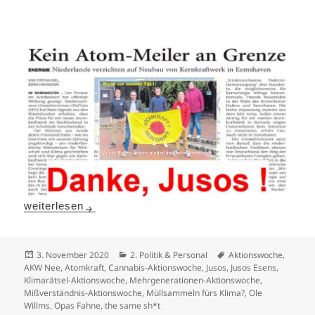
Juso-Aktionswochen verlängert!
weiterlesen
Veröffentlicht
Kategorien
Schlagwörter
3. November 2020
2. Politik & Personal
Aktionswoche
,
am
AKW Nee
,
Atomkraft
,
Cannabis-Aktionswoche
,
Jusos
,
Jusos Esens
,
Klimarätsel-Aktionswoche
,
Mehrgenerationen-Aktionswoche
,
Mißverständnis-Aktionswoche
,
Müllsammeln fürs Klima?
,
Ole
Willms
,
Opas Fahne
,
the same sh*t