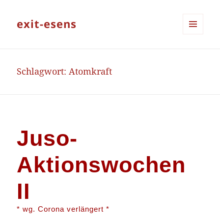
exit-esens
MENÜ
UND
WIDGETS
Schlagwort:
Atomkraft
Juso-
Aktionswochen
II
* wg. Corona verlängert *