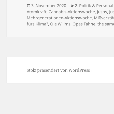
Veröffentlicht
Kategorien
3. November 2020
2. Politik & Personal
am
Atomkraft
,
Cannabis-Aktionswoche
,
Jusos
,
Ju
Mehrgenerationen-Aktionswoche
,
Mißverstä
fürs Klima?
,
Ole Willms
,
Opas Fahne
,
the sam
Stolz präsentiert von WordPress