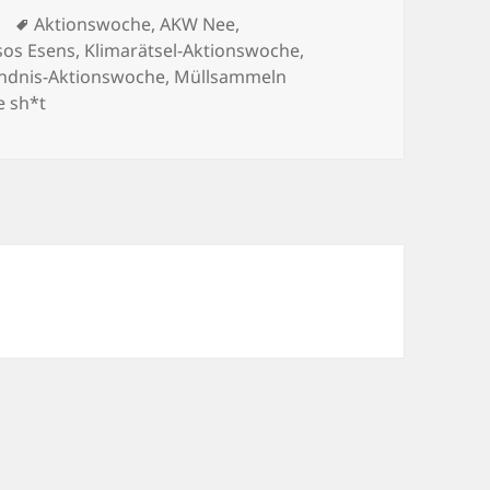
Schlagwörter
Aktionswoche
,
AKW Nee
,
sos Esens
,
Klimarätsel-Aktionswoche
,
ndnis-Aktionswoche
,
Müllsammeln
e sh*t