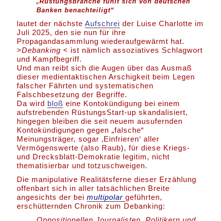
„
Rüstungsbranche fühlt sich von deutschen
Banken benachteiligt“
lautet der nächste
Aufschrei
der Luise Charlotte im
Juli 2025, den sie nun für ihre
Propagandasammlung wiederaufgewärmt hat.
>
Debanking
< ist nämlich assoziatives Schlagwort
und Kampfbegriff.
Und man reibt sich die Augen über das Ausmaß
dieser medientaktischen Arschigkeit beim Legen
falscher Fährten und systematischen
Falschbesetzung der Begriffe.
Da wird
bloß
eine Kontokündigung bei einem
aufstrebenden RüstungsStart-up skandalisiert,
hingegen bleiben die seit neuem ausufernden
Kontokündigungen gegen „falsche“
Meinungsträger, sogar ‚Einfrieren‘ aller
Vermögenswerte (also Raub), für diese Kriegs-
und Drecksblatt-Demokratie legitim, nicht
thematisierbar und totzuschweigen.
Die manipulative Realitätsferne dieser Erzählung
offenbart sich in aller tatsächlichen Breite
angesichts der bei
multipolar
geführten,
erschütternden Chronik zum Debanking:
Oppositionellen Journalisten, Politikern und