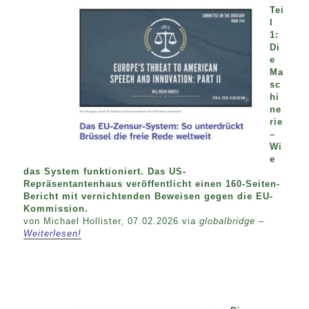
Tei
l
1:
Di
e
Ma
sc
hi
ne
rie
–
Wi
e
das System funktioniert. Das US-
Repräsentantenhaus veröffentlicht einen 160-Seiten-
Bericht mit vernichtenden Beweisen gegen die EU-
Kommission.
von Michael Hollister, 07.02.2026 via
globalbridge –
Weiterlesen!