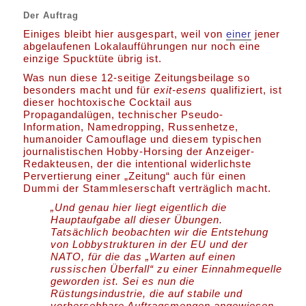
Der Auftrag
Einiges bleibt hier ausgespart, weil von
einer
jener
abgelaufenen Lokalaufführungen nur noch eine
einzige Spucktüte übrig ist.
Was nun diese 12-seitige Zeitungsbeilage so
besonders macht und für
exit-esens
qualifiziert, ist
dieser hochtoxische Cocktail aus
Propagandalügen, technischer Pseudo-
Information, Namedropping, Russenhetze,
humanoider Camouflage und diesem typischen
journalistischen Hobby-Horsing der Anzeiger-
Redakteusen, der die intentional widerlichste
Pervertierung einer „Zeitung“ auch für einen
Dummi der Stammleserschaft verträglich macht.
„Und genau hier liegt eigentlich die
Hauptaufgabe all dieser Übungen.
Tatsächlich beobachten wir die Entstehung
von Lobbystrukturen in der EU und der
NATO, für die das „Warten auf einen
russischen Überfall“ zu einer Einnahmequelle
geworden ist. Sei es nun die
Rüstungsindustrie, die auf stabile und
vorhersehbare Auftragsmengen angewiesen