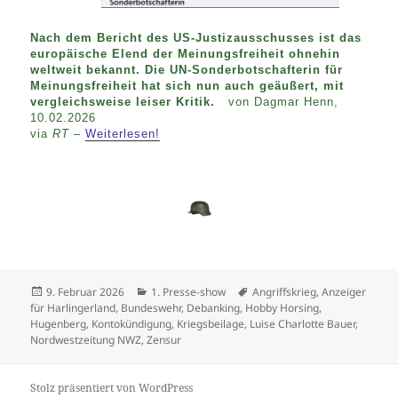
Nach dem Bericht des US-Justizausschusses ist das
europäische Elend der Meinungsfreiheit ohnehin
weltweit bekannt. Die UN-Sonderbotschafterin für
Meinungsfreiheit hat sich nun auch geäußert, mit
vergleichsweise leiser Kritik.
von Dagmar Henn,
10.02.2026
via
RT
–
Weiterlesen!
Veröffentlicht
Kategorien
Schlagwörter
9. Februar 2026
1. Presse-show
Angriffskrieg
,
Anzeiger
am
für Harlingerland
,
Bundeswehr
,
Debanking
,
Hobby Horsing
,
Hugenberg
,
Kontokündigung
,
Kriegsbeilage
,
Luise Charlotte Bauer
,
Nordwestzeitung NWZ
,
Zensur
Stolz präsentiert von WordPress