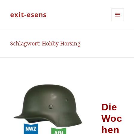
exit-esens
MENÜ
UND
WIDGETS
Schlagwort:
Hobby Horsing
Die
Woc
hen