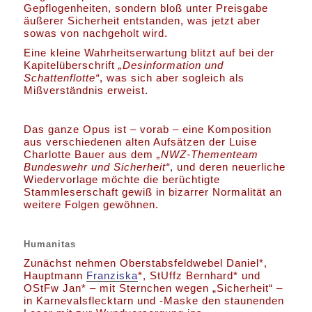
Gepflogenheiten, sondern bloß unter Preisgabe
äußerer Sicherheit entstanden, was jetzt aber
sowas von nachgeholt wird.
Eine kleine Wahrheitserwartung blitzt auf bei der
Kapitelüberschrift
„Desinformation und
Schattenflotte“
, was sich aber sogleich als
Mißverständnis erweist.
Das ganze Opus ist – vorab – eine Komposition
aus verschiedenen alten Aufsätzen der Luise
Charlotte Bauer aus dem
„NWZ-Thementeam
Bundeswehr und Sicherheit“
, und deren neuerliche
Wiedervorlage möchte die berüchtigte
Stammleserschaft gewiß in bizarrer Normalität an
weitere Folgen gewöhnen.
Humanitas
Zunächst nehmen Oberstabsfeldwebel Daniel*,
Hauptmann
Franziska
*, StUffz Bernhard* und
OStFw Jan* – mit Sternchen wegen „Sicherheit“ –
in Karnevalsflecktarn und -Maske den staunenden