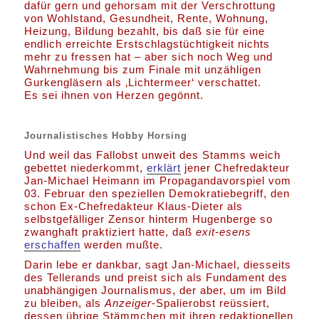
dafür gern und gehorsam mit der Verschrottung
von Wohlstand, Gesundheit, Rente, Wohnung,
Heizung, Bildung bezahlt, bis daß sie für eine
endlich erreichte Erstschlagstüchtigkeit nichts
mehr zu fressen hat – aber sich noch Weg und
Wahrnehmung bis zum Finale mit unzähligen
Gurkengläsern als ‚Lichtermeer‘ verschattet.
Es sei ihnen von Herzen gegönnt.
Journalistisches Hobby Horsing
Und weil das Fallobst unweit des Stamms weich
gebettet niederkommt,
erklärt
jener Chefredakteur
Jan-Michael Heimann im Propagandavorspiel vom
03. Februar den speziellen Demokratiebegriff, den
schon Ex-Chefredakteur Klaus-Dieter als
selbstgefälliger Zensor hinterm Hugenberge so
zwanghaft praktiziert hatte, daß
exit-esens
erschaffen
werden mußte.
Darin lebe er dankbar, sagt Jan-Michael, diesseits
des Tellerands und preist sich als Fundament des
unabhängigen Journalismus, der aber, um im Bild
zu bleiben, als
Anzeiger
-Spalierobst reüssiert,
dessen übrige Stämmchen mit ihren redaktionellen