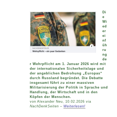
Di
e
Wi
ed
er
ei
nf
üh
ru
ng
de
r Wehrpflicht am 1. Januar 2026 wird mit
der internationalen Sicherheitslage und
der angeblichen Bedrohung „Europas“
durch Russland begründet. Die Debatte
insgesamt führt zu einer massiven
Militarisierung der Politik in Sprache und
Handlung, der Wirtschaft und in den
Köpfen der Menschen.
von Alexander Neu, 10.02.2026 via
NachDenkSeiten –
Weiterlesen!