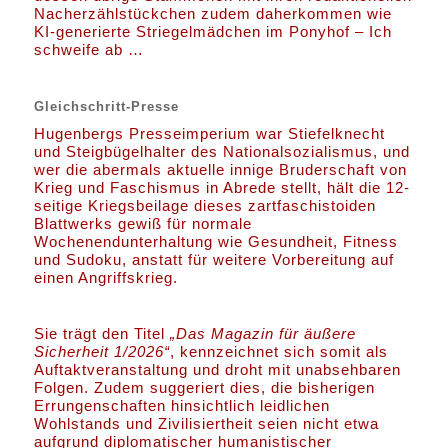
Nacherzählstückchen zudem daherkommen wie
KI-generierte Striegelmädchen im Ponyhof – Ich
schweife ab …
Gleichschritt-Presse
Hugenbergs Presseimperium war Stiefelknecht
und Steigbügelhalter des Nationalsozialismus, und
wer die abermals aktuelle innige Bruderschaft von
Krieg und Faschismus in Abrede stellt, hält die 12-
seitige Kriegsbeilage dieses zartfaschistoiden
Blattwerks gewiß für normale
Wochenendunterhaltung wie Gesundheit, Fitness
und Sudoku, anstatt für weitere Vorbereitung auf
einen Angriffskrieg.
Sie trägt den Titel
„Das Magazin für äußere
Sicherheit 1/2026“
, kennzeichnet sich somit als
Auftaktveranstaltung und droht mit unabsehbaren
Folgen. Zudem suggeriert dies, die bisherigen
Errungenschaften hinsichtlich leidlichen
Wohlstands und Zivilisiertheit seien nicht etwa
aufgrund diplomatischer humanistischer