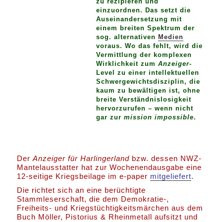
zu rezipieren und
einzuordnen. Das setzt die
Auseinandersetzung mit
einem breiten Spektrum der
sog. alternativen
Medien
voraus. Wo das fehlt, wird die
Vermittlung der komplexen
Wirklichkeit zum
Anzeiger
-
Level zu einer intellektuellen
Schwergewichtsdisziplin, die
kaum zu bewältigen ist, ohne
breite Verständnislosigkeit
hervorzurufen – wenn nicht
gar zur
mission impossible
.
Der
Anzeiger für Harlingerland
bzw. dessen NWZ-
Mantelausstatter hat zur Wochenendausgabe eine
12-seitige Kriegsbeilage im e-paper
mitgeliefert
.
Die richtet sich an eine berüchtigte
Stammleserschaft, die dem Demokratie-,
Freiheits- und Kriegstüchtigkeitsmärchen aus dem
Buch Möller, Pistorius & Rheinmetall aufsitzt und