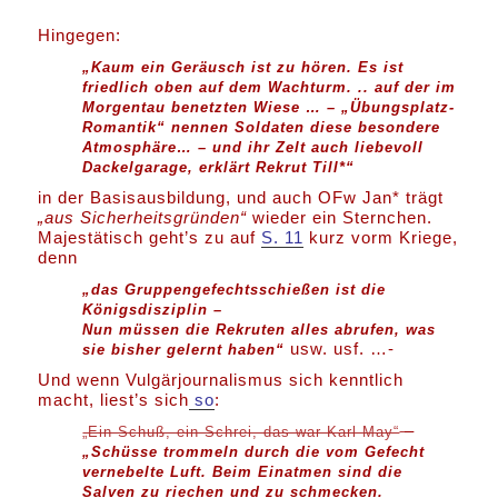
Hingegen:
„Kaum ein Geräusch ist zu hören. Es ist
friedlich oben auf dem Wachturm. .. auf der im
Morgentau benetzten Wiese … – „Übungsplatz-
Romantik“ nennen Soldaten diese besondere
Atmosphäre… – und ihr Zelt auch liebevoll
Dackelgarage, erklärt Rekrut Till*“
in der Basisausbildung, und auch OFw Jan* trägt
„aus Sicherheitsgründen“
wieder ein Sternchen.
Majestätisch geht’s zu auf
S. 11
kurz vorm Kriege,
denn
„das Gruppengefechtsschießen ist die
Königsdisziplin –
Nun müssen die Rekruten alles abrufen, was
usw. usf. …-
sie bisher gelernt haben“
Und wenn Vulgärjournalismus sich kenntlich
macht, liest’s sich
so
:
–
„Ein Schuß, ein Schrei, das war Karl May“
„Schüsse trommeln durch die vom Gefecht
vernebelte Luft. Beim Einatmen sind die
Salven zu riechen und zu schmecken.