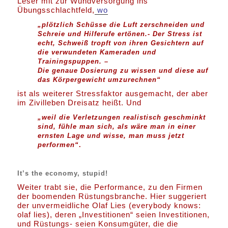
Leser mit zur Wundversorgung ins
Übungsschlachtfeld,
wo
„plötzlich Schüsse die Luft zerschneiden und
Schreie und Hilferufe ertönen.- Der Stress ist
echt, Schweiß tropft von ihren Gesichtern auf
die verwundeten Kameraden und
Trainingspuppen. –
Die genaue Dosierung zu wissen und diese auf
das Körpergewicht umzurechnen“
ist als weiterer Stressfaktor ausgemacht, der aber
im Zivilleben Dreisatz heißt. Und
„weil die Verletzungen realistisch geschminkt
sind, fühle man sich, als wäre man in einer
ernsten Lage und wisse, man muss jetzt
performen“
.
It’s the economy, stupid!
Weiter trabt sie, die Performance, zu den Firmen
der boomenden Rüstungsbranche. Hier suggeriert
der unvermeidliche Olaf Lies (everybody knows:
olaf lies), deren „Investitionen“ seien Investitionen,
und Rüstungs- seien Konsumgüter, die die