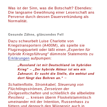
Was ist der Sinn, was die Botschaft? Ebendies:
Die langsame Gewöhnung einer Leserschaft ans
Perverse durch dessen Dauerverkündung als
Normalität.
Gesunde Zähne, glänzendes Fell
Dazu schwurbelt Luise Charlotte von
Kriegstransportern (A400M), als spielte sie
Flugzeugquartett oder läßt einen
„Experten für
hybride Kriegsführung“
dümmste Statements zu
Erklärungen
aufpumpen:
„Russland ist mit Deutschland im hybriden
Krieg“
–
„Der hybride Akteur ist wie ein
Zahnarzt. Er sucht die Stelle, die wehtut und
–
dort fängt das Bohren an.“
Schattenflotte, Stromkabel, Steuerung von
Flüchtlingsströmen, Zersetzen der
Zivilgesellschaften
und schließlich die allbeliebte
Resilienz
… kreisen überm Floskelstammtisch
umeinander mit der Intention, Russenhass zu
füttern und dennoch den Würgereiz auch in