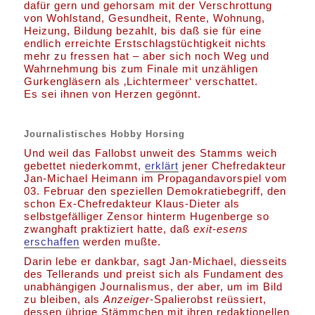
dafür gern und gehorsam mit der Verschrottung
von Wohlstand, Gesundheit, Rente, Wohnung,
Heizung, Bildung bezahlt, bis daß sie für eine
endlich erreichte Erstschlagstüchtigkeit nichts
mehr zu fressen hat – aber sich noch Weg und
Wahrnehmung bis zum Finale mit unzähligen
Gurkengläsern als ‚Lichtermeer‘ verschattet.
Es sei ihnen von Herzen gegönnt.
Journalistisches Hobby Horsing
Und weil das Fallobst unweit des Stamms weich
gebettet niederkommt,
erklärt
jener Chefredakteur
Jan-Michael Heimann im Propagandavorspiel vom
03. Februar den speziellen Demokratiebegriff, den
schon Ex-Chefredakteur Klaus-Dieter als
selbstgefälliger Zensor hinterm Hugenberge so
zwanghaft praktiziert hatte, daß
exit-esens
erschaffen
werden mußte.
Darin lebe er dankbar, sagt Jan-Michael, diesseits
des Tellerands und preist sich als Fundament des
unabhängigen Journalismus, der aber, um im Bild
zu bleiben, als
Anzeiger
-Spalierobst reüssiert,
dessen übrige Stämmchen mit ihren redaktionellen