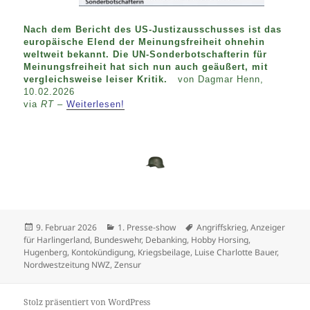
Nach dem Bericht des US-Justizausschusses ist das
europäische Elend der Meinungsfreiheit ohnehin
weltweit bekannt. Die UN-Sonderbotschafterin für
Meinungsfreiheit hat sich nun auch geäußert, mit
vergleichsweise leiser Kritik.
von Dagmar Henn,
10.02.2026
via
RT
–
Weiterlesen!
Veröffentlicht
Kategorien
Schlagwörter
9. Februar 2026
1. Presse-show
Angriffskrieg
,
Anzeiger
am
für Harlingerland
,
Bundeswehr
,
Debanking
,
Hobby Horsing
,
Hugenberg
,
Kontokündigung
,
Kriegsbeilage
,
Luise Charlotte Bauer
,
Nordwestzeitung NWZ
,
Zensur
Stolz präsentiert von WordPress