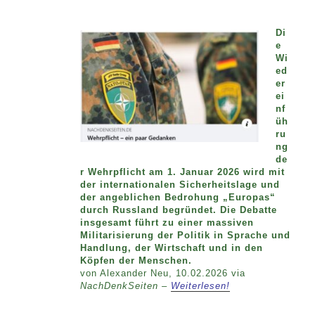
Di
e
Wi
ed
er
ei
nf
üh
ru
ng
de
r Wehrpflicht am 1. Januar 2026 wird mit
der internationalen Sicherheitslage und
der angeblichen Bedrohung „Europas“
durch Russland begründet. Die Debatte
insgesamt führt zu einer massiven
Militarisierung der Politik in Sprache und
Handlung, der Wirtschaft und in den
Köpfen der Menschen.
von Alexander Neu, 10.02.2026 via
NachDenkSeiten –
Weiterlesen!