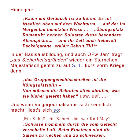
Hingegen:
„Kaum ein Geräusch ist zu hören. Es ist
friedlich oben auf dem Wachturm. .. auf der im
Morgentau benetzten Wiese … – „Übungsplatz-
Romantik“ nennen Soldaten diese besondere
Atmosphäre… – und ihr Zelt auch liebevoll
Dackelgarage, erklärt Rekrut Till*“
in der Basisausbildung, und auch OFw Jan* trägt
„aus Sicherheitsgründen“
wieder ein Sternchen.
Majestätisch geht’s zu auf
S. 11
kurz vorm Kriege,
denn
„das Gruppengefechtsschießen ist die
Königsdisziplin –
Nun müssen die Rekruten alles abrufen, was
usw. usf. …-
sie bisher gelernt haben“
Und wenn Vulgärjournalismus sich kenntlich
macht, liest’s sich
so
:
–
„Ein Schuß, ein Schrei, das war Karl May“
„Schüsse trommeln durch die vom Gefecht
vernebelte Luft. Beim Einatmen sind die
Salven zu riechen und zu schmecken.