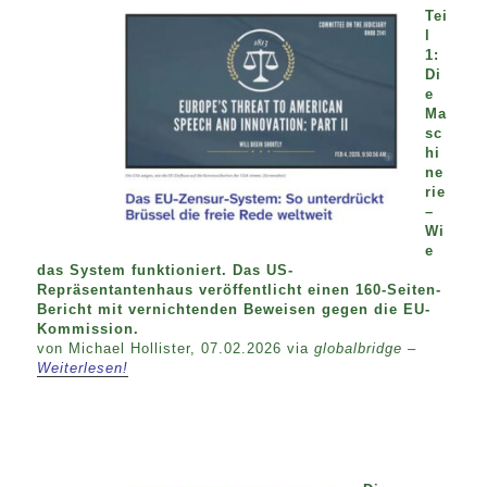
Tei
l
1:
Di
e
Ma
sc
hi
ne
rie
–
Wi
e
das System funktioniert. Das US-
Repräsentantenhaus veröffentlicht einen 160-Seiten-
Bericht mit vernichtenden Beweisen gegen die EU-
Kommission.
von Michael Hollister, 07.02.2026 via
globalbridge –
Weiterlesen!