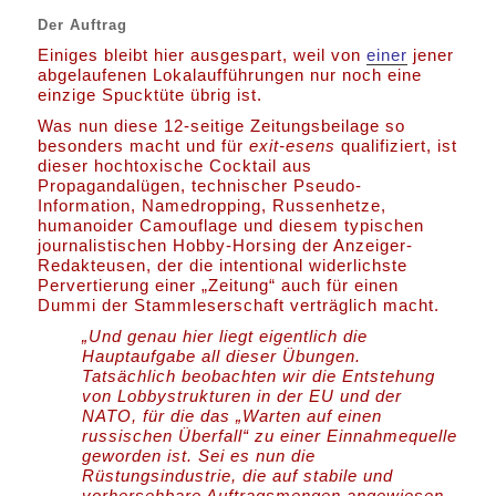
Der Auftrag
Einiges bleibt hier ausgespart, weil von
einer
jener
abgelaufenen Lokalaufführungen nur noch eine
einzige Spucktüte übrig ist.
Was nun diese 12-seitige Zeitungsbeilage so
besonders macht und für
exit-esens
qualifiziert, ist
dieser hochtoxische Cocktail aus
Propagandalügen, technischer Pseudo-
Information, Namedropping, Russenhetze,
humanoider Camouflage und diesem typischen
journalistischen Hobby-Horsing der Anzeiger-
Redakteusen, der die intentional widerlichste
Pervertierung einer „Zeitung“ auch für einen
Dummi der Stammleserschaft verträglich macht.
„Und genau hier liegt eigentlich die
Hauptaufgabe all dieser Übungen.
Tatsächlich beobachten wir die Entstehung
von Lobbystrukturen in der EU und der
NATO, für die das „Warten auf einen
russischen Überfall“ zu einer Einnahmequelle
geworden ist. Sei es nun die
Rüstungsindustrie, die auf stabile und
vorhersehbare Auftragsmengen angewiesen