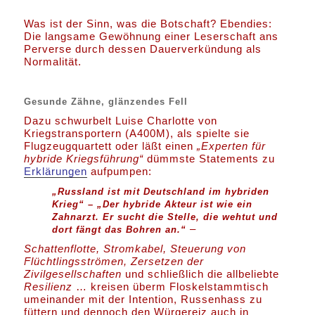
Was ist der Sinn, was die Botschaft? Ebendies:
Die langsame Gewöhnung einer Leserschaft ans
Perverse durch dessen Dauerverkündung als
Normalität.
Gesunde Zähne, glänzendes Fell
Dazu schwurbelt Luise Charlotte von
Kriegstransportern (A400M), als spielte sie
Flugzeugquartett oder läßt einen
„Experten für
hybride Kriegsführung“
dümmste Statements zu
Erklärungen
aufpumpen:
„Russland ist mit Deutschland im hybriden
Krieg“
–
„Der hybride Akteur ist wie ein
Zahnarzt. Er sucht die Stelle, die wehtut und
–
dort fängt das Bohren an.“
Schattenflotte, Stromkabel, Steuerung von
Flüchtlingsströmen, Zersetzen der
Zivilgesellschaften
und schließlich die allbeliebte
Resilienz
… kreisen überm Floskelstammtisch
umeinander mit der Intention, Russenhass zu
füttern und dennoch den Würgereiz auch in