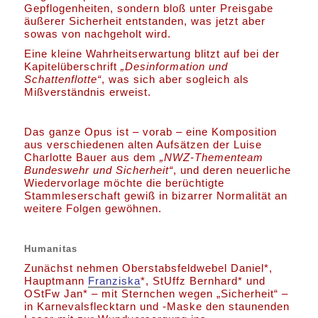
Gepflogenheiten, sondern bloß unter Preisgabe
äußerer Sicherheit entstanden, was jetzt aber
sowas von nachgeholt wird.
Eine kleine Wahrheitserwartung blitzt auf bei der
Kapitelüberschrift
„Desinformation und
Schattenflotte“
, was sich aber sogleich als
Mißverständnis erweist.
Das ganze Opus ist – vorab – eine Komposition
aus verschiedenen alten Aufsätzen der Luise
Charlotte Bauer aus dem
„NWZ-Thementeam
Bundeswehr und Sicherheit“
, und deren neuerliche
Wiedervorlage möchte die berüchtigte
Stammleserschaft gewiß in bizarrer Normalität an
weitere Folgen gewöhnen.
Humanitas
Zunächst nehmen Oberstabsfeldwebel Daniel*,
Hauptmann
Franziska
*, StUffz Bernhard* und
OStFw Jan* – mit Sternchen wegen „Sicherheit“ –
in Karnevalsflecktarn und -Maske den staunenden