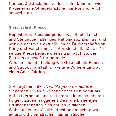
Nacherzählstückchen zudem daherkommen wie
KI-generierte Striegelmädchen im Ponyhof – Ich
schweife ab …
Gleichschritt-Presse
Hugenbergs Presseimperium war Stiefelknecht
und Steigbügelhalter des Nationalsozialismus, und
wer die abermals aktuelle innige Bruderschaft von
Krieg und Faschismus in Abrede stellt, hält die 12-
seitige Kriegsbeilage dieses zartfaschistoiden
Blattwerks gewiß für normale
Wochenendunterhaltung wie Gesundheit, Fitness
und Sudoku, anstatt für weitere Vorbereitung auf
einen Angriffskrieg.
Sie trägt den Titel
„Das Magazin für äußere
Sicherheit 1/2026“
, kennzeichnet sich somit als
Auftaktveranstaltung und droht mit unabsehbaren
Folgen. Zudem suggeriert dies, die bisherigen
Errungenschaften hinsichtlich leidlichen
Wohlstands und Zivilisiertheit seien nicht etwa
aufgrund diplomatischer humanistischer