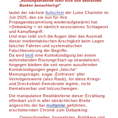
„
Rüstungsbranche fühlt sich von deutschen
Banken benachteiligt“
lautet der nächste
Aufschrei
der Luise Charlotte im
Juli 2025, den sie nun für ihre
Propagandasammlung wiederaufgewärmt hat.
>
Debanking
< ist nämlich assoziatives Schlagwort
und Kampfbegriff.
Und man reibt sich die Augen über das Ausmaß
dieser medientaktischen Arschigkeit beim Legen
falscher Fährten und systematischen
Falschbesetzung der Begriffe.
Da wird
bloß
eine Kontokündigung bei einem
aufstrebenden RüstungsStart-up skandalisiert,
hingegen bleiben die seit neuem ausufernden
Kontokündigungen gegen „falsche“
Meinungsträger, sogar ‚Einfrieren‘ aller
Vermögenswerte (also Raub), für diese Kriegs-
und Drecksblatt-Demokratie legitim, nicht
thematisierbar und totzuschweigen.
Die manipulative Realitätsferne dieser Erzählung
offenbart sich in aller tatsächlichen Breite
angesichts der bei
multipolar
geführten,
erschütternden Chronik zum Debanking:
Oppositionellen Journalisten, Politikern und