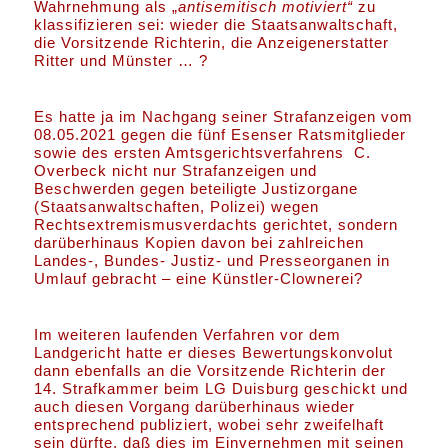
Wahrnehmung als „
antisemitisch motiviert“
zu
klassifizieren sei: wieder die Staatsanwaltschaft,
die Vorsitzende Richterin, die Anzeigenerstatter
Ritter und Münster … ?
Es hatte ja im Nachgang seiner Strafanzeigen vom
08.05.2021 gegen die fünf Esenser Ratsmitglieder
sowie des ersten Amtsgerichtsverfahrens C.
Overbeck nicht nur Strafanzeigen und
Beschwerden gegen beteiligte Justizorgane
(Staatsanwaltschaften, Polizei) wegen
Rechtsextremismusverdachts gerichtet, sondern
darüberhinaus Kopien davon bei zahlreichen
Landes-, Bundes- Justiz- und Presseorganen in
Umlauf gebracht – eine Künstler-Clownerei?
Im weiteren laufenden Verfahren vor dem
Landgericht hatte er dieses Bewertungskonvolut
dann ebenfalls an die Vorsitzende Richterin der
14. Strafkammer beim LG Duisburg geschickt und
auch diesen Vorgang darüberhinaus wieder
entsprechend publiziert, wobei sehr zweifelhaft
sein dürfte, daß dies im Einvernehmen mit seinen