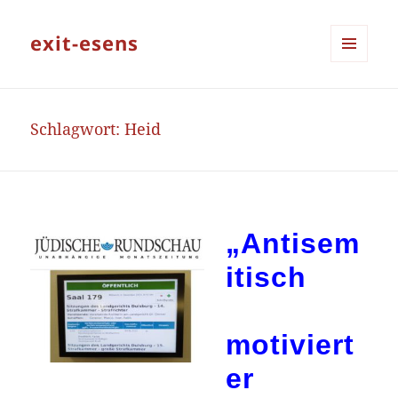
exit-esens
MENÜ
UND
WIDGETS
Schlagwort:
Heid
„Antisem
itisch
motiviert
er