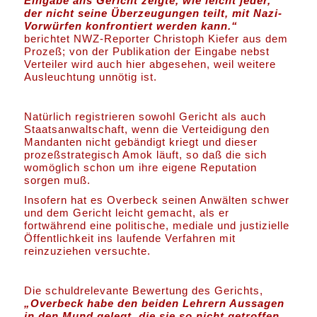
Eingabe ans Gericht zeigte, wie leicht jeder,
der nicht seine Überzeugungen teilt, mit Nazi-
Vorwürfen konfrontiert werden kann.“
berichtet NWZ-Reporter Christoph Kiefer aus dem
Prozeß; von der Publikation der Eingabe nebst
Verteiler wird auch hier abgesehen, weil weitere
Ausleuchtung unnötig ist.
Natürlich registrieren sowohl Gericht als auch
Staatsanwaltschaft, wenn die Verteidigung den
Mandanten nicht gebändigt kriegt und dieser
prozeßstrategisch Amok läuft, so daß die sich
womöglich schon um ihre eigene Reputation
sorgen muß.
Insofern hat es Overbeck seinen Anwälten schwer
und dem Gericht leicht gemacht, als er
fortwährend eine politische, mediale und justizielle
Öffentlichkeit ins laufende Verfahren mit
reinzuziehen versuchte.
Die schuldrelevante Bewertung des Gerichts,
„Overbeck habe den beiden Lehrern Aussagen
in den Mund gelegt, die sie so nicht getroffen