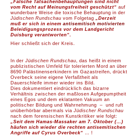
„Falsche Tatsachenbehauptungen sind nicht
vom Recht auf Meinungsfreiheit geschützt“
auf
wunderbare Weise die toxische Behauptung in der
Jüdischen Rundschau
vom Folgetag
„Derzeit
muß er sich in einem
antisemitisch motivierten
Beleidigungsprozess vor dem Landgericht
Duisburg verantworten“.
Hier schließt sich der Kreis.
In der
Jüdischen Rundschau
, das heißt in einem
publizistischen Umfeld für tolerierten Mord an über
8690 Palästinenserkindern im Gazastreifen, drückt
Overbeck seine eigene Verfaßtheit als
Dauerschleife immer wieder ins Bild.
Dies dokumentiert eindrücklich das bizarre
Verhältnis zwischen der maßlosen Aufgepumptheit
eines Egos und dem eklatanten Vakuum an
politischer Bildung und Wahrnehmung – und ruft
unüberhörbar abermals via
Jüdischer Rundschau
nach dem forensischen Kunstkritiker wie folgt:
„Seit dem Hamas-Massaker am 7. Oktober (…)
häufen sich wieder die rechten antisemitischen
Angriffe auf Cyrus Overbeck“
… !