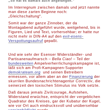
„So hat es damals auch angefangen.“
Im Interregnum zwischen damals und jetzt nannte
man diese zarten Beginne noch:
„Gleichschaltung“.
Somit war der ganze Zinnober, der da
Montagabend aufgeführt wurde, weitgehend, bis in
Figuren, Lied und Text, vorhersehbar; er hatte nur
nicht mehr in DIN-A4 auf den
exit-esens
-
Verspottungsaufruf
gepaßt.
Und wie sehr der Esenser Widerständler- und
Partisanenaufmarsch –
Bella Ciao!
– Teil der
bundesweiten
Ampelverherrlichungskampagne ist,
läßt sich am Profi-Kampagnen-Supporter
demokrateam.org
und seinen Betreibern
ermessen, vor allem aber an der
Finanzierung
der
skurrilen Bundesnachrichtenagentur
Correctiv
, die
seinerzeit den toxischen Stimulus ins Volk setzte.
Daß daraus jemals Zivilcourage, Aufstehen,
Widerstand erwüchse, entspricht der vergeblichen
Quadratur des Kreises, gar der Kubatur der Kugel,
wie vor Ort auch eindrucksvoll und unübersehbar
versinnbildlicht
wurde.