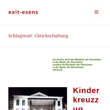
exit-esens
MENÜ
UND
WIDGETS
Schlagwort:
Gleichschaltung
Kinder
kreuzz
ug