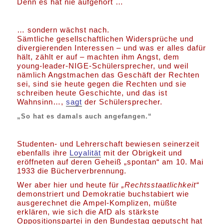
Denn es hat nie aufgehört …
… sondern wächst nach.
Sämtliche gesellschaftlichen Widersprüche und
divergierenden Interessen – und was er alles dafür
hält, zählt er auf – machten ihm Angst, dem
young-leader-NIGE-Schülersprecher, und weil
nämlich Angstmachen das Geschäft der Rechten
sei, sind sie heute gegen die Rechten und sie
schreiben heute Geschichte, und das ist
Wahnsinn…,
sagt
der Schülersprecher.
„So hat es damals auch angefangen.“
Studenten- und Lehrerschaft bewiesen seinerzeit
ebenfalls ihre
Loyalität
mit der Obrigkeit und
eröffneten auf deren Geheiß „spontan“ am 10. Mai
1933 die Bücherverbrennung.
Wer aber hier und heute für
„Rechtsstaatlichkeit“
demonstriert und Demokratie buchstabiert wie
ausgerechnet die Ampel-Komplizen, müßte
erklären, wie sich die AfD als stärkste
Oppositionspartei in den Bundestag geputscht hat