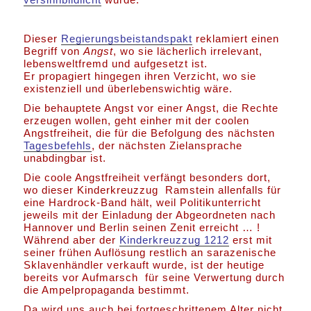
Dieser
Regierungsbeistandspakt
reklamiert einen
Begriff von
Angst
, wo sie lächerlich irrelevant,
lebensweltfremd und aufgesetzt ist.
Er propagiert hingegen ihren Verzicht, wo sie
existenziell und überlebenswichtig wäre.
Die behauptete Angst vor einer Angst, die Rechte
erzeugen wollen, geht einher mit der coolen
Angstfreiheit, die für die Befolgung des nächsten
Tagesbefehls
, der nächsten Zielansprache
unabdingbar ist.
Die coole Angstfreiheit verfängt besonders dort,
wo dieser Kinderkreuzzug Ramstein allenfalls für
eine Hardrock-Band hält, weil Politikunterricht
jeweils mit der Einladung der Abgeordneten nach
Hannover und Berlin seinen Zenit erreicht … !
Während aber der
Kinderkreuzzug 1212
erst mit
seiner frühen Auflösung restlich an sarazenische
Sklavenhändler verkauft wurde, ist der heutige
bereits vor Aufmarsch für seine Verwertung durch
die Ampelpropaganda bestimmt.
Da wird uns auch bei fortgeschrittenem Alter nicht