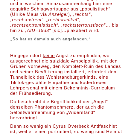
und in welchem Sinnzusammenhang hier eine
gequirlte Schlagwortsuppe aus „populistisch“
(Ulrike Maus via
Anzeiger
),
„rechts“
,
„rechtsextrem“
,
„rechtsradikal“
,
„rechtsextremistisch“
,
„rechtsterroristisch“
… bis
hin zu
„AfD=1933“
[sic]…plakatiert wird.
„So hat es damals auch angefangen.“
Hingegen dort
keine
Angst zu empfinden, wo
ausgerechnet die suizidale Ampelpolitik, mit den
Grünen vorneweg, den Komplett-Ruin des Landes
und seiner Bevölkerung installiert, erfordert den
Tunnelblick des Wohlstandbürgerkinds, eine
TikTok-gestählte Empathie und kadertreues
Lehrpersonal mit einem Bekenntnis-Curriculum
der Frühsedierung.
Da beschreibt die Begrifflichkeit der „Angst“
denselben Phantomschmerz, der auch die
Selbstwahrnehmung von „Widerstand“
hervorbringt.
Denn so wenig ein Cyrus Overbeck Antifaschist
ist, weil er einen portraitiert, so wenig sind Helmut