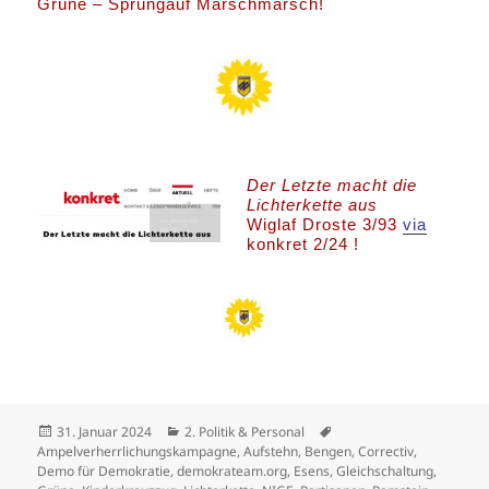
Grüne – Sprungauf Marschmarsch!
Der Letzte macht die
Lichterkette aus
Wiglaf Droste 3/93
via
konkret 2/24 !
Veröffentlicht
Kategorien
Schlagwörter
31. Januar 2024
2. Politik & Personal
am
Ampelverherrlichungskampagne
,
Aufstehn
,
Bengen
,
Correctiv
,
Demo für Demokratie
,
demokrateam.org
,
Esens
,
Gleichschaltung
,