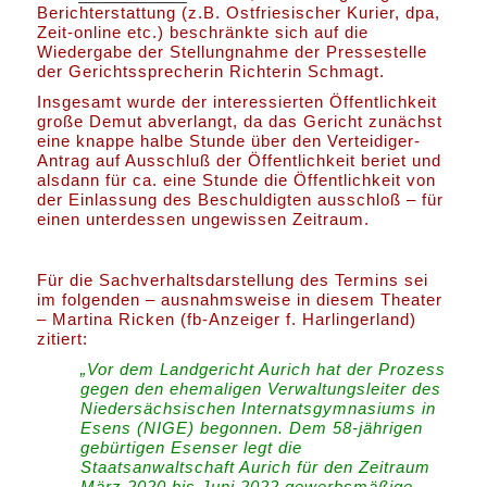
Berichterstattung (z.B. Ostfriesischer Kurier, dpa,
Zeit-online etc.) beschränkte sich auf die
Wiedergabe der Stellungnahme der Pressestelle
der Gerichtssprecherin Richterin Schmagt.
Insgesamt wurde der interessierten Öffentlichkeit
große Demut abverlangt, da das Gericht zunächst
eine knappe halbe Stunde über den Verteidiger-
Antrag auf Ausschluß der Öffentlichkeit beriet und
alsdann für ca. eine Stunde die Öffentlichkeit von
der Einlassung des Beschuldigten ausschloß – für
einen unterdessen ungewissen Zeitraum.
Für die Sachverhaltsdarstellung des Termins sei
im folgenden – ausnahmsweise in diesem Theater
– Martina Ricken (fb-Anzeiger f. Harlingerland)
zitiert:
„Vor dem Landgericht Aurich hat der Prozess
gegen den ehemaligen Verwaltungsleiter des
Niedersächsischen Internatsgymnasiums in
Esens (NIGE) begonnen. Dem 58-jährigen
gebürtigen Esenser legt die
Staatsanwaltschaft Aurich für den Zeitraum
März 2020 bis Juni 2022 gewerbsmäßige