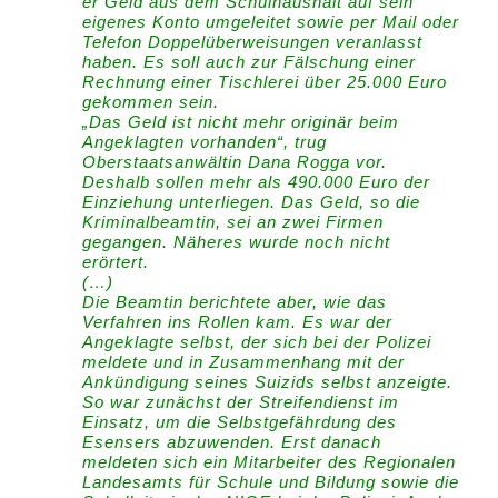
er Geld aus dem Schulhaushalt auf sein
eigenes Konto umgeleitet sowie per Mail oder
Telefon Doppelüberweisungen veranlasst
haben. Es soll auch zur Fälschung einer
Rechnung einer Tischlerei über 25.000 Euro
gekommen sein.
„Das Geld ist nicht mehr originär beim
Angeklagten vorhanden“, trug
Oberstaatsanwältin Dana Rogga vor.
Deshalb sollen mehr als 490.000 Euro der
Einziehung unterliegen. Das Geld, so die
Kriminalbeamtin, sei an zwei Firmen
gegangen. Näheres wurde noch nicht
erörtert.
(…)
Die Beamtin berichtete aber, wie das
Verfahren ins Rollen kam. Es war der
Angeklagte selbst, der sich bei der Polizei
meldete und in Zusammenhang mit der
Ankündigung seines Suizids selbst anzeigte.
So war zunächst der Streifendienst im
Einsatz, um die Selbstgefährdung des
Esensers abzuwenden. Erst danach
meldeten sich ein Mitarbeiter des Regionalen
Landesamts für Schule und Bildung sowie die