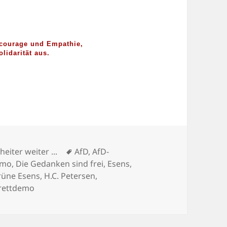
n
lcourage und Empathie,
lidarität aus.
Schlagwörter
 heiter weiter ...
AfD
,
AfD-
emo
,
Die Gedanken sind frei
,
Esens
,
rüne Esens
,
H.C. Petersen
,
brettdemo