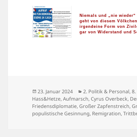
Niemals und „nie wieder“
geht von diesem Völkche
irgendeine Form von Zivi
gar von Widerstand und So
Veröffentlicht
Kategorien
23. Januar 2024
2. Politik & Personal
,
8.
am
Hass&Hetze
,
Aufmarsch
,
Cyrus Overbeck
,
D
Friedensdiplomatie
,
Großer Zapfenstreich
,
G
populistische Gesinnung
,
Remigration
,
Tritt