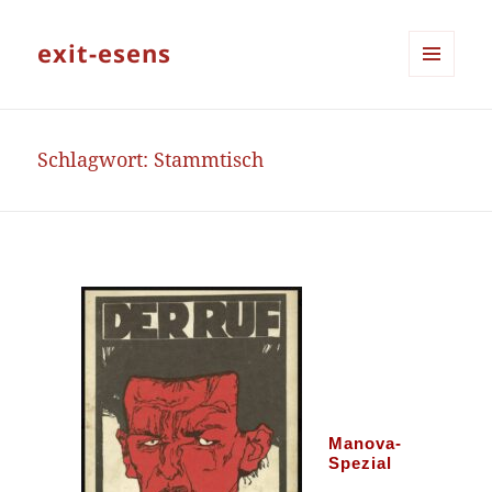
exit-esens
MENÜ
UND
WIDGETS
Schlagwort:
Stammtisch
Manova-
Spezial