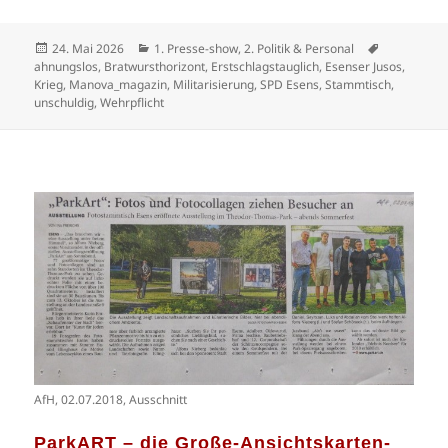
Veröffentlicht
Kategorien
Schlagwört
24. Mai 2026
1. Presse-show
,
2. Politik & Personal
am
ahnungslos
,
Bratwursthorizont
,
Erstschlagstauglich
,
Esenser Jusos
,
Krieg
,
Manova_magazin
,
Militarisierung
,
SPD Esens
,
Stammtisch
,
unschuldig
,
Wehrpflicht
AfH, 02.07.2018, Ausschnitt
ParkART – die Große-Ansichtskarten-