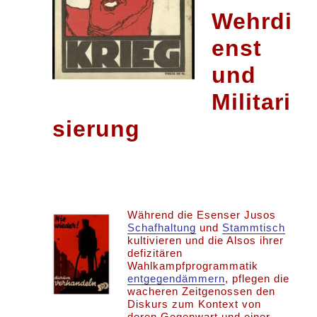
Wehrdi
enst
und
Militari
sierung
Während die Esenser Jusos
Schafhaltung
und
Stammtisch
kultivieren und die Alsos ihrer
defizitären
Wahlkampfprogrammatik
entgegendämmern
, pflegen die
wacheren Zeitgenossen den
Diskurs zum Kontext von
deren Gegenwart und einer