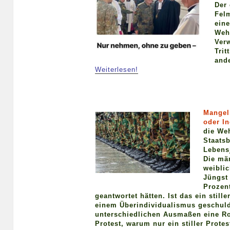
Der 
Felm
ein
Wehr
Verw
Trit
ande
Weiterlesen!
Mangel
oder I
die Weh
Staatsb
Lebens
Die mä
weibli
Jüngst 
Prozen
geantwortet hätten. Ist das ein stille
einem Überindividualismus geschulde
unterschiedlichen Ausmaßen eine Rol
Protest, warum nur ein stiller Protes