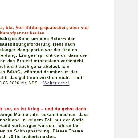
la, bla. Von Bildung quatschen, aber viel
r Kampfpanzer kaufen …
häbiges Spiel um eine Reform der
sausbildungsförderung steht nach
langer Hängepartie vor der finalen
eidung. Einiges spricht dafür, dass die
ion das Projekt mindestens verschiebt
ielleicht auch ganz abbläst. Ein
res BAföG, während drumherum der
llt, das geht nun wirklich nicht – mit
9.05.2026 via NDS –
Weiterlesen!
ir vor, es ist Krieg – und du gehst doch
Junge Männer, die bekanntmachen, dass
utschland in keinem Fall mit der Waffe
 Hand verteidigen würden, führen bei
em zu Schnappatmung. Dieses Thema
doch völlig bedeutungslos.