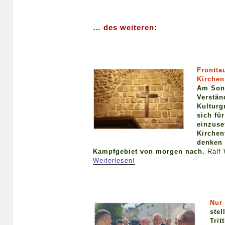
… des weiteren:
Frontta
Kirchen
Am Sonn
Verstän
Kulturg
sich fü
einzuse
Kirchen
denken 
Kampfgebiet von morgen nach.
Ralf 
Weiterlesen!
Nur
stel
Trit