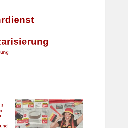
rdienst
tarisierung
zung
iß
en
u
 und