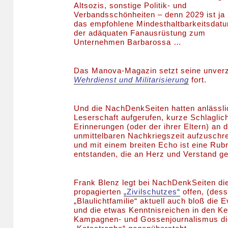
Altsozis, sonstige Politik- und
Verbandsschönheiten – denn 2029 ist ja
das empfohlene Mindesthaltbarkeitsdat
der adäquaten Fanausrüstung zum
Unternehmen Barbarossa …
Das Manova-Magazin setzt seine unverz
Wehrdienst und Militarisierung
fort.
Und die NachDenkSeiten hatten anlässl
Leserschaft aufgerufen, kurze Schlaglic
Erinnerungen (oder der ihrer Eltern) an
unmittelbaren Nachkriegszeit aufzuschr
und mit einem breiten Echo ist eine Rub
entstanden, die an Herz und Verstand ge
Frank Blenz legt bei NachDenkSeiten die
propagierten
„Zivilschutzes“
offen, (dess
„Blaulichtfamilie“ aktuell auch bloß di
und die etwas Kenntnisreichen in den Kel
Kampagnen- und Gossenjournalismus di