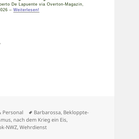
berto De Lapuente via Overton-Magazin,
2026 –
Weiterlesen!
Schlagwörter
 & Personal
Barbarossa
,
Bekloppte-
ismus
,
nach dem Krieg ein Eis
,
tok-NWZ
,
Wehrdienst