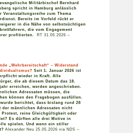
evangelische Militärbischof Bernhard
berg spricht in Hamburg anlässlich
er Veranstaltungsreihe zum Thema
dienst. Bereits im Vorfeld rückt er
eigerer in die Nähe von selbstsüchtigen
tbrettfahrern, die vom Engagement
rer profitierten.
RT 31.05.2026 –
nde „Wehrbereitschaft“ – Widerstand
ndividualismus?
Seit 1. Januar 2026 ist
rpflicht wieder in Kraft. Alle
ürger, die ab diesem Datum das 18.
jahr erreichen, werden angeschrieben.
nnlichen Adressaten müssen, die
chen können den Fragebogen ausfüllen.
wurde berichtet, dass bislang rund 28
t der männlichen Adressaten nicht
r Protest, reine Gleichgültigkeit oder
t? Es dürften alle drei Motive in
le spielen. Und wenn ein stiller
t?
Alexander Neu 25.05.2026 via NDS –