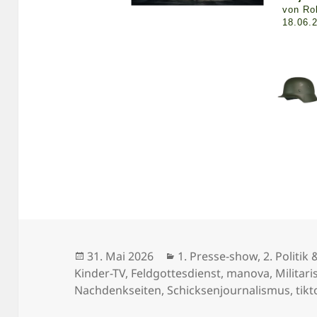
von Ro
18.06.
Veröffentlicht
Kategorien
31. Mai 2026
1. Presse-show
,
2. Politik
am
Kinder-TV
,
Feldgottesdienst
,
manova
,
Militar
Nachdenkseiten
,
Schicksenjournalismus
,
tik