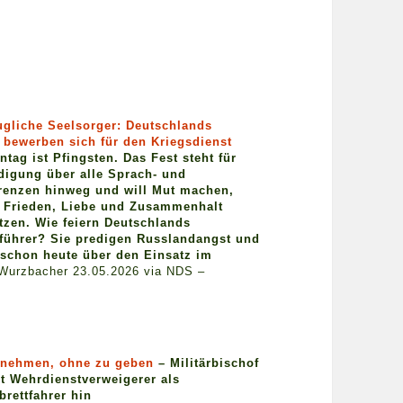
ugliche Seelsorger: Deutschlands
 bewerben sich für den Kriegsdienst
tag ist Pfingsten. Das Fest steht für
digung über alle Sprach- und
renzen hinweg und will Mut machen,
r Frieden, Liebe und Zusammenhalt
tzen. Wie feiern Deutschlands
führer? Sie predigen Russlandangst und
schon heute über den Einsatz im
Wurzbacher 23.05.2026 via NDS –
 nehmen, ohne zu geben
– Militärbischof
lt Wehrdienstverweigerer als
tbrettfahrer hin