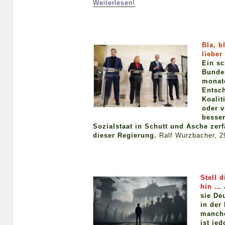
Weiterlesen!
Bla, b
liebe
Ein sc
Bunde
monate
Entsch
Koalit
oder v
besse
Sozialstaat in Schutt und Asche zerfä
dieser Regierung.
Ralf Wurzbacher, 2
Stell d
hin …
sie De
in der
manch
ist je