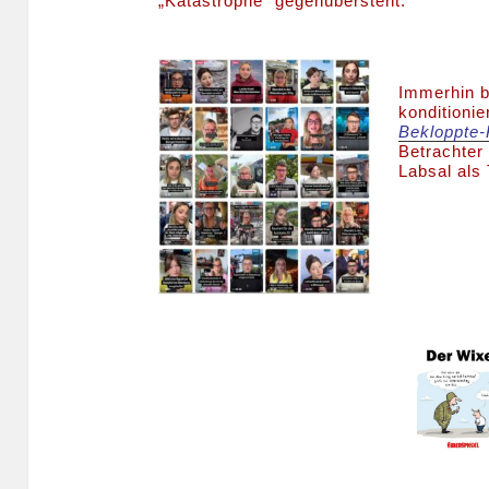
„Katastrophe“ gegenübersteht.
Immerhin b
konditioni
Bekloppte-
Betrachter
Labsal als 