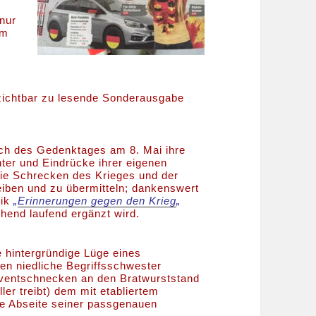
 nur
um
ichtbar zu lesende Sonderausgabe
ich des Gedenktages am 8. Mai ihre
hter und Eindrücke ihrer eigenen
 die Schrecken des Krieges und der
eiben und zu übermitteln; dankenswert
rik
„
Erinnerungen gegen den Krieg
„
hend laufend ergänzt wird.
 hintergründige Lüge eines
en niedliche Begriffsschwester
e Eventschnecken an den Bratwurststand
ler treibt) dem mit etabliertem
e Abseite seiner passgenauen