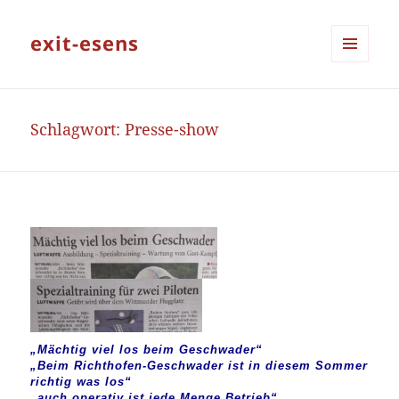
exit-esens
MENÜ
UND
WIDGETS
Schlagwort:
Presse-show
„Mächtig viel los beim Geschwader“
„Beim Richthofen-Geschwader ist in diesem Sommer
richtig was los“
„auch operativ ist jede Menge Betrieb“