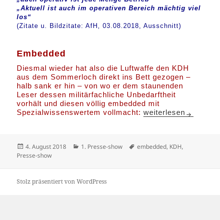
„Aktuell ist auch im operativen Bereich mächtig viel
los“
(Zitate u. Bildzitate: AfH, 03.08.2018, Ausschnitt)
Embedded
Diesmal wieder hat also die Luftwaffe den KDH
aus dem Sommerloch direkt ins Bett gezogen –
halb sank er hin – von wo er dem staunenden
Leser dessen militärfachliche Unbedarftheit
vorhält und diesen völlig embedded mit
Embedded
Spezialwissenswertem vollmacht:
weiterlesen
Veröffentlicht
Kategorien
Schlagwörter
4. August 2018
1. Presse-show
embedded
,
KDH
,
am
Presse-show
Stolz präsentiert von WordPress