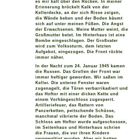
es mir kalt über den Rücken. In meiner
Erinnerung bröckelt Kalk von der
Kellerdecke, an der sich Risse zeigen,
die Wände beben und der Boden bäumt
sich auf unter meinen Füßen. Die Angst
der Erwachsenen. Meine Mutter weint, die
Großmutter betet. Im Hinterhaus ist eine
Bombe eingeschlagen. Der Großvater
wird zum Volkssturm, dem letzten
Aufgebot, eingezogen. Die Front rückte
immer näher.
In der Nacht zum 24. Januar 1945 kamen
die Russen. Das Grollen der Front war
immer heftiger geworden. Wir saßen im
Keller. Die unteren Fenster waren
zugenagelt, die Türen verbarrikadiert und
das Hoftor mit einer dicken Kette und
einem Vorhängeschloss zugesperrt.
Artilleriefeuer, das Rattern von
Panzerketten, peitschende Schüsse,
manchmal vibrierte der Boden. Das
Schloss am Hoftor wurde aufgeschossen,
im Seitenhaus und Hinterhaus schrien
die Frauen, die vor ihren Kindern
vergewaltigt wurden. Aber wir hatten