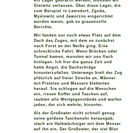
ein Lager gebracht werden, mussten wir
Gleiwitz verlassen. Über diese Lager, die
zum Beispiel in Lamsdorf, Zgoda,
Myslowitz und Jaworzno eingerichtet
worden waren, gab es grauenvolle
Berichte.
Wir fanden nur noch etwas Platz auf dem
Dach des Zuges, mit dem es zunächst
nach Forst an der Neiße ging. Eine
schreckliche Fahrt. Wenn Brücken oder
Tunnel kamen, mussten wir uns flach
hinlegen. Ich fror die ganze Zeit und
hatte Angst, die Dachschräge
hinunterzufallen. Unterwegs hielt der Zug
plötzlich auf freier Strecke an, Männer
mit Pistolen und Messern kletterten
herauf. Sie schlugen auf die Menschen
ein, rissen Koffer und Taschen auf,
raubten alle Wertgegenstände und warfen
jeden, der sich wehrte, hinunter.
Als der Großvater nicht schnell genug
seine goldene Taschenuhr herausgab,
stach ein Halbwüchsiger mit dem Messer
auf ihn ein. Der Großvater, der viel Blut