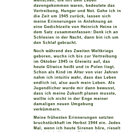
Menschen, die mit dem Leben
davongekommen waren, bedeutete das
Vertreibung, Hunger und Not. Gehe ich in
die Zeit um 1945 zurück, lassen sich
meine Erinnerungen in Anlehnung an
eine Gedichtzeile von Heinrich Heine in
dem Satz zusammenfassen: Denk ich an
Schlesien in der Nacht, dann bin ich um
den Schlaf gebracht.
Noch während des Zweiten Weltkriegs
geboren, wuchs ich bis zur Vertreibung
im Oktober 1945 in Gleiwitz auf, das
heute Gliwice heißt und in Polen liegt.
Schon als Kind im Alter von vier Jahren
nahm ich intuitiv wahr, dass das Leben
endlich ist, also auch mein Leben. Als
Jugendlicher wurde mir dann bewusst,
dass ich meine Zukunft planen musste,
wollte ich nicht in der Enge meiner
damaligen neuen Umgebung
verkümmern.
Meine frühesten Erinnerungen setzten
bruchstückhaft im Herbst 1944 ein. Jedes
Mal, wenn ich heute Sirenen höre, rieselt