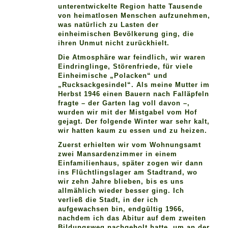
unterentwickelte Region hatte Tausende
von heimatlosen Menschen aufzunehmen,
was natürlich zu Lasten der
einheimischen Bevölkerung ging, die
ihren Unmut nicht zurückhielt.
Die Atmosphäre war feindlich, wir waren
Eindringlinge, Störenfriede, für viele
Einheimische „Polacken“ und
„Rucksackgesindel“. Als meine Mutter im
Herbst 1946 einen Bauern nach Falläpfeln
fragte – der Garten lag voll davon –,
wurden wir mit der Mistgabel vom Hof
gejagt. Der folgende Winter war sehr kalt,
wir hatten kaum zu essen und zu heizen.
Zuerst erhielten wir vom Wohnungsamt
zwei Mansardenzimmer in einem
Einfamilienhaus, später zogen wir dann
ins Flüchtlingslager am Stadtrand, wo
wir zehn Jahre blieben, bis es uns
allmählich wieder besser ging. Ich
verließ die Stadt, in der ich
aufgewachsen bin, endgültig 1966,
nachdem ich das Abitur auf dem zweiten
Bildungsweg nachgeholt hatte, um an der