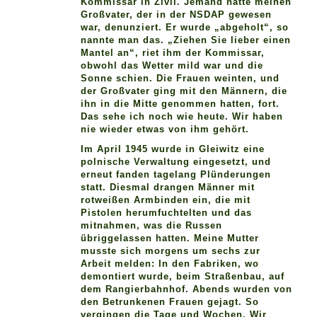
Kommissar in Zivil. Jemand hatte meinen
Großvater, der in der NSDAP gewesen
war, denunziert. Er wurde „abgeholt“, so
nannte man das. „Ziehen Sie lieber einen
Mantel an“, riet ihm der Kommissar,
obwohl das Wetter mild war und die
Sonne schien. Die Frauen weinten, und
der Großvater ging mit den Männern, die
ihn in die Mitte genommen hatten, fort.
Das sehe ich noch wie heute. Wir haben
nie wieder etwas von ihm gehört.
Im April 1945 wurde in Gleiwitz eine
polnische Verwaltung eingesetzt, und
erneut fanden tagelang Plünderungen
statt. Diesmal drangen Männer mit
rotweißen Armbinden ein, die mit
Pistolen herumfuchtelten und das
mitnahmen, was die Russen
übriggelassen hatten. Meine Mutter
musste sich morgens um sechs zur
Arbeit melden: In den Fabriken, wo
demontiert wurde, beim Straßenbau, auf
dem Rangierbahnhof. Abends wurden von
den Betrunkenen Frauen gejagt. So
vergingen die Tage und Wochen. Wir