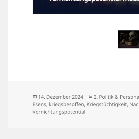
Veröffentlicht
Kategorien
14. Dezember 2024
2. Politik & Persona
am
Esens
,
kriegsbesoffen
,
Kriegstüchtigkeit
,
Nac
Vernichtungspotential