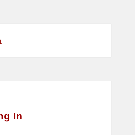
n
ng In