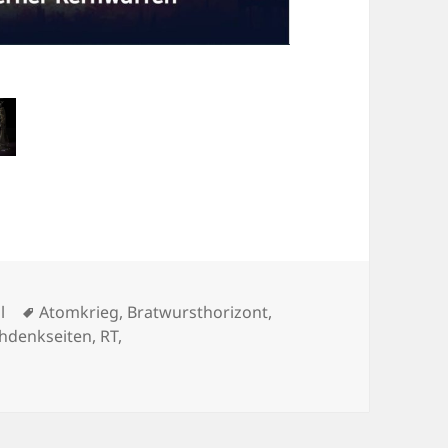
Schlagwörter
l
Atomkrieg
,
Bratwursthorizont
,
hdenkseiten
,
RT
,