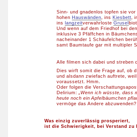
Sinn- und gnadenlos topfen sie vo
hohen
Hauswänden
, ins
Kiesbett
, 
ins
langzeit
verwahrloste
Grusel
bio
Und wenn auf dem Friedhof bei den
inklusive 3 Pfäffchen in Bäumch
nacheinander 1 Schäufelchen berü
samt Baumtaufe gar mit multipler 
Alle filmen sich dabei und streben 
Dies wirft somit die Frage auf, ob 
und alsdann zwiefach auftrete, wei
voraussetzt. Hmm.
Oder folgen die Verschattungsapost
Delirium:
„Wenn ich wüsste, dass m
heute noch ein Apfelbäumchen pfla
vermöge das Andere abzuwenden
Was einzig zuverlässig prosperiert,
ist die Schwierigkeit, bei Verstand zu 