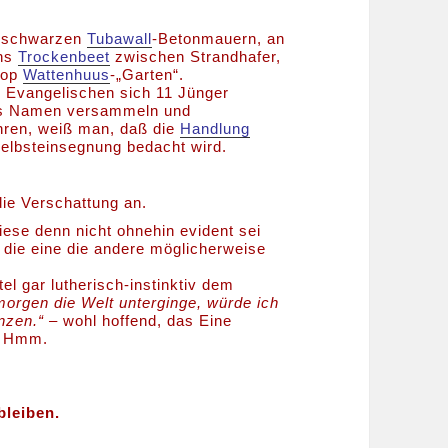
r schwarzen
Tubawall
-Betonmauern, an
ins
Trockenbeet
zwischen Strandhafer,
top
Wattenhuus
-„Garten“.
 Evangelischen sich 11 Jünger
ens Namen versammeln und
hren, weiß man, daß die
Handlung
Selbsteinsegnung bedacht wird.
die Verschattung an.
diese denn nicht ohnehin evident sei
l die eine die andere möglicherweise
el gar lutherisch-instinktiv dem
orgen die Welt unterginge, würde ich
nzen.“ –
wohl hoffend, das Eine
? Hmm.
bleiben.