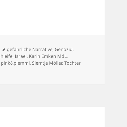
Schlagwörter
gefährliche Narrative
,
Genozid
,
hleife
,
Israel
,
Karin Emken MdL
,
,
pink&plemmi
,
Siemtje Möller
,
Tochter