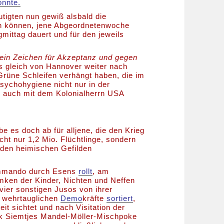
onnte.
igten nun gewiß alsbald die
n können, jene Abgeordnetenwoche
gmittag dauert und für den jeweils
, ein Zeichen für Akzeptanz und gegen
is gleich von Hannover weiter nach
 Grüne Schleifen verhängt haben, die im
sychohygiene nicht nur in der
rn auch mit dem Kolonialherrn USA
 es doch ab für alljene, die den Krieg
ht nur 1,2 Mio. Flüchtlinge, sondern
 den heimischen Gefilden
ommando durch Esens
rollt
, am
mken der Kinder, Nichten und Neffen
vier sonstigen Jusos von ihrer
n wehrtauglichen
Demo
kräfte
sortiert
,
it sichtet und nach Visitation der
k Siemtjes Mandel-Möller-Mischpoke