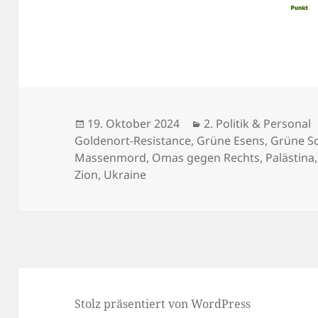
Veröffentlicht
Kategorien
19. Oktober 2024
2. Politik & Personal
am
Goldenort-Resistance
,
Grüne Esens
,
Grüne Sc
Massenmord
,
Omas gegen Rechts
,
Palästina
Zion
,
Ukraine
Stolz präsentiert von WordPress