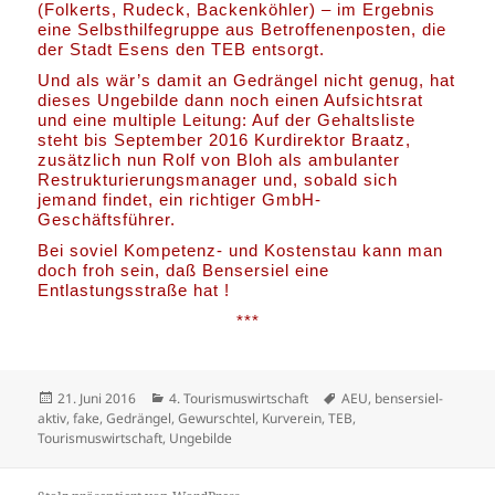
(Folkerts, Rudeck, Backenköhler) – im Ergebnis
eine Selbsthilfegruppe aus Betroffenenposten, die
der Stadt Esens den TEB entsorgt.
Und als wär’s damit an Gedrängel nicht genug, hat
dieses Ungebilde dann noch einen Aufsichtsrat
und eine multiple Leitung: Auf der Gehaltsliste
steht bis September 2016 Kurdirektor Braatz,
zusätzlich nun Rolf von Bloh als ambulanter
Restrukturierungsmanager und, sobald sich
jemand findet, ein richtiger GmbH-
Geschäftsführer.
Bei soviel Kompetenz- und Kostenstau kann man
doch froh sein, daß Bensersiel eine
Entlastungsstraße hat !
***
Veröffentlicht
Kategorien
Schlagwörter
21. Juni 2016
4. Tourismuswirtschaft
AEU
,
bensersiel-
am
aktiv
,
fake
,
Gedrängel
,
Gewurschtel
,
Kurverein
,
TEB
,
Tourismuswirtschaft
,
Ungebilde