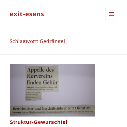
exit-esens
MENÜ
UND
WIDGETS
Schlagwort:
Gedrängel
Struktur-Gewurschtel