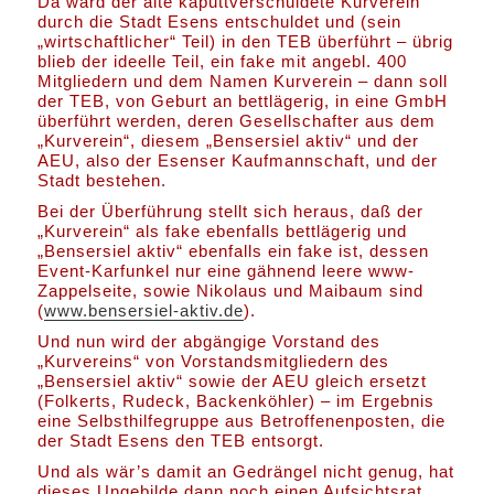
Da ward der alte kaputtverschuldete Kurverein
durch die Stadt Esens entschuldet und (sein
„wirtschaftlicher“ Teil) in den TEB überführt – übrig
blieb der ideelle Teil, ein fake mit angebl. 400
Mitgliedern und dem Namen Kurverein – dann soll
der TEB, von Geburt an bettlägerig, in eine GmbH
überführt werden, deren Gesellschafter aus dem
„Kurverein“, diesem „Bensersiel aktiv“ und der
AEU, also der Esenser Kaufmannschaft, und der
Stadt bestehen.
Bei der Überführung stellt sich heraus, daß der
„Kurverein“ als fake ebenfalls bettlägerig und
„Bensersiel aktiv“ ebenfalls ein fake ist, dessen
Event-Karfunkel nur eine gähnend leere www-
Zappelseite, sowie Nikolaus und Maibaum sind
(
www.bensersiel-aktiv.de
).
Und nun wird der abgängige Vorstand des
„Kurvereins“ von Vorstandsmitgliedern des
„Bensersiel aktiv“ sowie der AEU gleich ersetzt
(Folkerts, Rudeck, Backenköhler) – im Ergebnis
eine Selbsthilfegruppe aus Betroffenenposten, die
der Stadt Esens den TEB entsorgt.
Und als wär’s damit an Gedrängel nicht genug, hat
dieses Ungebilde dann noch einen Aufsichtsrat