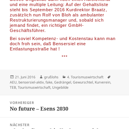
und eine multiple Leitung: Auf der Gehaltsliste
steht bis September 2016 Kurdirektor Braatz,
zusätzlich nun Rolf von Bloh als ambulanter
Restrukturierungsmanager und, sobald sich
jemand findet, ein richtiger GmbH-
Geschäftsführer.
Bei soviel Kompetenz- und Kostenstau kann man
doch froh sein, daß Bensersiel eine
Entlastungsstraße hat !
***
Veröffentlicht
Autor
Kategorien
Schlagwör
21. Juni 2016
grußlohs
4. Tourismuswirtschaft
am
AEU
,
bensersiel-aktiv
,
fake
,
Gedrängel
,
Gewurschtel
,
Kurverein
,
TEB
,
Tourismuswirtschaft
,
Ungebilde
Beitragsnavigation
VORHERIGER
No future – Esens 2030
Vorheriger
Beitrag:
NÄCHSTER