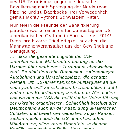
des US-Terrorismus gegen die deutsche
Bevölkerung nach Sprengung der Nordstream-
Pipeline und zu Baerbocks irrer Verwegenheit
gemäß Monty Pythons Schwarzem Ritter.
Nun feiern die Freunde der Banalfixierung
paradoxerweise einen ersten Jahrestag der US-
amerikanischen Ostfront in Europa – seit 2014!
Denn ihre bizarre Friedfertigkeit beziehen die
Mahnwachenveranstalter aus der Gewißheit und
Genugtuung,
„… dass die gesamte Logistik der US-
amerikanischen Militärunterstützung für die
Ukraine über deutsches Territorium abgewickelt
wird. Es sind deutsche Bahnlinien, Hafenanlagen,
Autobahnen und Umschlagplätze, die genutzt
werden, um US-amerikanische Militärgüter an die
neue „Ostfront“ zu schicken. In Deutschland steht
zudem das Koordinierungszentrum in Wiesbaden,
von wo aus die USA die militärische Unterstützung
der Ukraine organisieren. Schließlich beteiligt sich
Deutschland auch an der Ausbildung ukrainischer
Soldaten und liefert seit neuestem sogar Panzer.
Zudem spielen auch die US-amerikanischen
Militärbasen, allen voran Ramstein, in diesem
Konflikt eine wichtige Rolle. Kurz, ohne