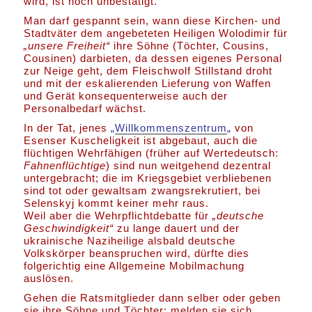
wird, ist noch unbestätigt.
Man darf gespannt sein, wann diese Kirchen- und
Stadtväter dem angebeteten Heiligen Wolodimir für
„unsere Freiheit“
ihre Söhne (Töchter, Cousins,
Cousinen) darbieten, da dessen eigenes Personal
zur Neige geht, dem Fleischwolf Stillstand droht
und mit der eskalierenden Lieferung von Waffen
und Gerät konsequenterweise auch der
Personalbedarf wächst.
In der Tat, jenes
„
Willkommenszentrum
„
von
Esenser Kuscheligkeit ist abgebaut, auch die
flüchtigen Wehrfähigen (früher auf Wertedeutsch:
Fahnenflüchtige
) sind nun weitgehend dezentral
untergebracht; die im Kriegsgebiet verbliebenen
sind tot oder gewaltsam zwangsrekrutiert, bei
Selenskyj kommt keiner mehr raus.
Weil aber die Wehrpflichtdebatte für
„deutsche
Geschwindigkeit“
zu lange dauert und der
ukrainische Naziheilige alsbald deutsche
Volkskörper beanspruchen wird, dürfte dies
folgerichtig eine Allgemeine Mobilmachung
auslösen.
Gehen die Ratsmitglieder dann selber oder geben
sie ihre Söhne und Töchter; melden sie sich