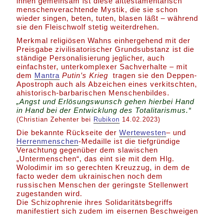
ihnen gemeinsam ist diese alttestamentarisch
menschenverachtende Mystik, die sie schon
wieder singen, beten, tuten, blasen läßt – während
sie den Fleischwolf stetig weiterdrehen.
Merkmal religiösen Wahns einhergehend mit der
Preisgabe zivilisatorischer Grundsubstanz ist die
ständige Personalisierung jeglicher, auch
einfachster, unterkomplexer Sachverhalte – mit
dem
Mantra
Putin’s Krieg
tragen sie den Deppen-
Apostroph auch als Abzeichen eines verkitschten,
ahistorisch-barbarischen Menschenbildes.
„Angst und Erlösungswunsch gehen hierbei Hand
in Hand bei der Entwicklung des Totalitarismus.“
(Christian Zehenter bei
Rubikon
14.02.2023)
Die bekannte Rückseite der
Wertewesten
– und
Herrenmenschen
-Medaille ist die tiefgründige
Verachtung gegenüber dem slawischen
„Untermenschen“, das eint sie mit dem Hlg.
Wolodimir im so gerechten Kreuzzug, in dem de
facto weder dem ukrainischen noch dem
russischen Menschen der geringste Stellenwert
zugestanden wird.
Die Schizophrenie ihres Solidaritätsbegriffs
manifestiert sich zudem im eisernen Beschweigen