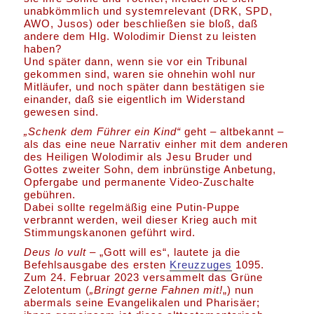
unabkömmlich und systemrelevant (DRK, SPD,
AWO, Jusos) oder beschließen sie bloß, daß
andere dem Hlg. Wolodimir Dienst zu leisten
haben?
Und später dann, wenn sie vor ein Tribunal
gekommen sind, waren sie ohnehin wohl nur
Mitläufer, und noch später dann bestätigen sie
einander, daß sie eigentlich im Widerstand
gewesen sind.
„Schenk dem Führer ein Kind“
geht – altbekannt –
als das eine neue Narrativ einher mit dem anderen
des Heiligen Wolodimir als Jesu Bruder und
Gottes zweiter Sohn, dem inbrünstige Anbetung,
Opfergabe und permanente Video-Zuschalte
gebühren.
Dabei sollte regelmäßig eine Putin-Puppe
verbrannt werden, weil dieser Krieg auch mit
Stimmungskanonen geführt wird.
Deus lo vult –
„Gott will es“, lautete ja die
Befehlsausgabe des ersten
Kreuzzuges
1095.
Zum 24. Februar 2023 versammelt das Grüne
Zelotentum (
„Bringt gerne Fahnen mit!
„) nun
abermals seine Evangelikalen und Pharisäer;