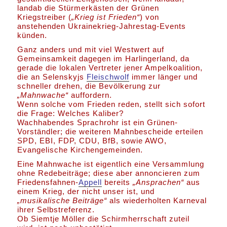
landab die Stürmerkästen der Grünen
Kriegstreiber (
„Krieg ist Frieden“
) von
anstehenden Ukrainekrieg-Jahrestag-Events
künden.
Ganz anders und mit viel Westwert auf
Gemeinsamkeit dagegen im Harlingerland, da
gerade die lokalen Vertreter jener Ampelkoalition,
die an Selenskyjs
Fleischwolf
immer länger und
schneller drehen, die Bevölkerung zur
„Mahnwache“
auffordern.
Wenn solche vom Frieden reden, stellt sich sofort
die Frage: Welches Kaliber?
Wachhabendes Sprachrohr ist ein Grünen-
Vorständler; die weiteren Mahnbescheide erteilen
SPD, EBI, FDP, CDU, BfB, sowie AWO,
Evangelische Kirchengemeinden.
Eine Mahnwache ist eigentlich eine Versammlung
ohne Redebeiträge; diese aber annoncieren zum
Friedensfahnen-
Appell
bereits
„Ansprachen“
aus
einem Krieg, der nicht unser ist, und
„musikalische Beiträge“
als wiederholten Karneval
ihrer Selbstreferenz.
Ob Siemtje Möller die Schirmherrschaft zuteil