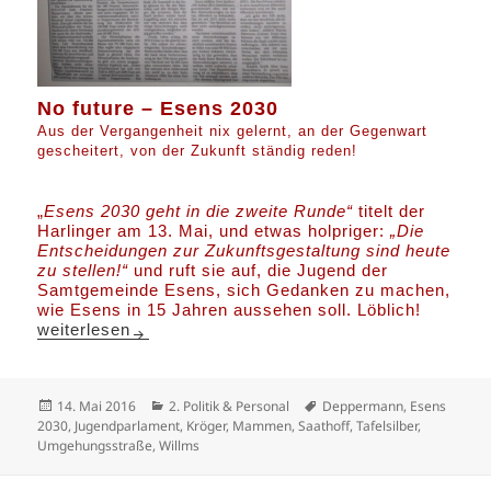
No future –
Esens 2030
Aus der Vergangenheit nix gelernt,
an der Gegenwart
gescheitert,
von der Zukunft ständig reden!
„
Esens 2030 geht in die zweite Runde“
titelt der
Harlinger am 13. Mai, und etwas holpriger:
„Die
Entscheidungen zur Zukunftsgestaltung sind heute
zu stellen!“
und ruft sie auf, die Jugend der
Samtgemeinde Esens, sich Gedanken zu machen,
wie Esens in 15 Jahren aussehen soll. Löblich!
No future – Esens 2030
weiterlesen
Veröffentlicht
Kategorien
Schlagwörter
14. Mai 2016
2. Politik & Personal
Deppermann
,
Esens
am
2030
,
Jugendparlament
,
Kröger
,
Mammen
,
Saathoff
,
Tafelsilber
,
Umgehungsstraße
,
Willms