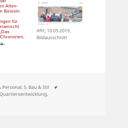
bar
en Alten-
m Beisein
ngen für
erramscht
AfH, 10.05.2019,
 „Das
Bildausschnitt
 Chronisten,
Architektur
Schlagwörter
 & Personal
,
5. Bau & Stil
Quartiersentwicklung
,