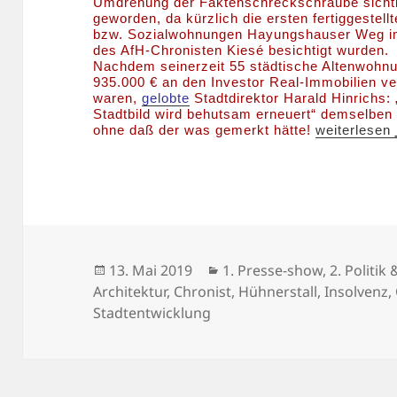
Umdrehung der Faktenschreckschraube sicht
geworden, da kürzlich die ersten fertiggestellt
bzw. Sozialwohnungen Hayungshauser Weg i
des AfH-Chronisten Kiesé besichtigt wurden.
Nachdem seinerzeit 55 städtische Altenwohnu
935.000 € an den Investor Real-Immobilien v
waren,
gelobte
Stadtdirektor Harald Hinrichs:
Stadtbild wird behutsam erneuert“ demselben
Hühnerstall-
ohne daß der was gemerkt hätte!
weiterlesen
Veröffentlicht
Kategorien
13. Mai 2019
1. Presse-show
,
2. Politik
am
Architektur
,
Chronist
,
Hühnerstall
,
Insolvenz
,
Stadtentwicklung