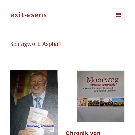
exit-esens
MENÜ
UND
WIDGETS
Schlagwort:
Asphalt
Chronik von