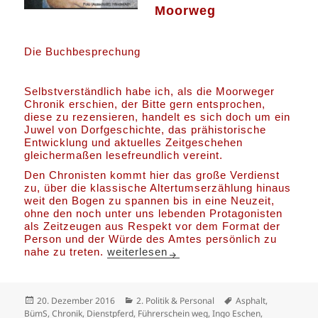
Moorweg
Die Buchbesprechung
Selbstverständlich habe ich, als die Moorweger
Chronik erschien, der Bitte gern entsprochen,
diese zu rezensieren, handelt es sich doch um ein
Juwel von Dorfgeschichte, das prähistorische
Entwicklung und aktuelles Zeitgeschehen
gleichermaßen lesefreundlich vereint.
Den Chronisten kommt hier das große Verdienst
zu, über die klassische Altertumserzählung hinaus
weit den Bogen zu spannen bis in eine Neuzeit,
ohne den noch unter uns lebenden Protagonisten
als Zeitzeugen aus Respekt vor dem Format der
Person und der Würde des Amtes persönlich zu
Moorweg: Die Chronik und der BümS
nahe zu treten.
weiterlesen
Veröffentlicht
Kategorien
Schlagwörter
20. Dezember 2016
2. Politik & Personal
Asphalt
,
am
BümS
,
Chronik
,
Dienstpferd
,
Führerschein weg
,
Ingo Eschen
,