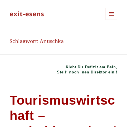
exit-esens
MENÜ
UND
WIDGETS
Schlagwort:
Anuschka
Klebt Dir Defizit am Bein,
Stell‘ noch ’nen Direktor ein !
Tourismuswirtsc
haft –