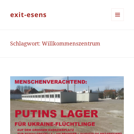
exit-esens
MENÜ
UND
WIDGETS
Schlagwort:
Willkommenszentrum