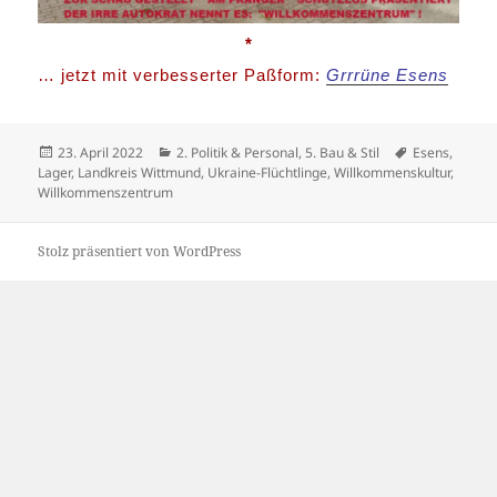
*
… jetzt mit verbesserter Paßform:
Grrrüne Esens
Veröffentlicht
Kategorien
Schlagwörter
23. April 2022
2. Politik & Personal
,
5. Bau & Stil
Esens
,
am
Lager
,
Landkreis Wittmund
,
Ukraine-Flüchtlinge
,
Willkommenskultur
,
Willkommenszentrum
Stolz präsentiert von WordPress