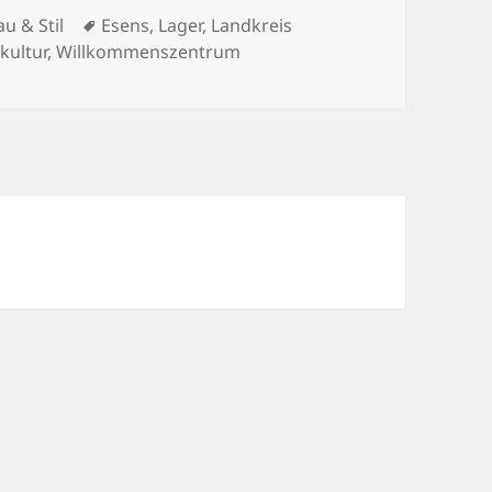
Schlagwörter
au & Stil
Esens
,
Lager
,
Landkreis
kultur
,
Willkommenszentrum