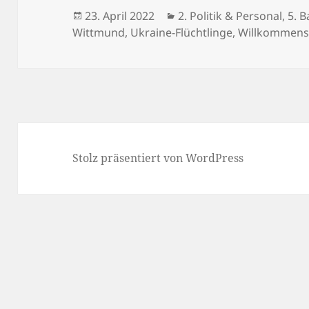
Veröffentlicht
Kategorien
23. April 2022
2. Politik & Personal
,
5. B
am
Wittmund
,
Ukraine-Flüchtlinge
,
Willkommens
Stolz präsentiert von WordPress