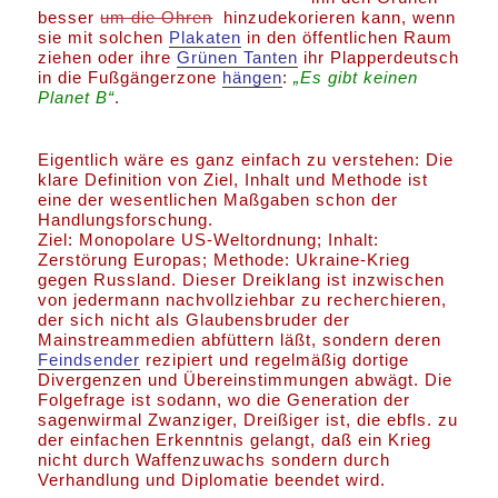
besser
um die Ohren
hinzudekorieren kann, wenn
sie mit solchen
Plakaten
in den öffentlichen Raum
ziehen oder ihre
Grünen Tanten
ihr Plapperdeutsch
in die Fußgängerzone
hängen
:
„Es gibt keinen
Planet B“
.
Eigentlich wäre es ganz einfach zu verstehen: Die
klare Definition von Ziel, Inhalt und Methode ist
eine der wesentlichen Maßgaben schon der
Handlungsforschung.
Ziel: Monopolare US-Weltordnung; Inhalt:
Zerstörung Europas; Methode: Ukraine-Krieg
gegen Russland. Dieser Dreiklang ist inzwischen
von jedermann nachvollziehbar zu recherchieren,
der sich nicht als Glaubensbruder der
Mainstreammedien abfüttern läßt, sondern deren
Feindsender
rezipiert und regelmäßig dortige
Divergenzen und Übereinstimmungen abwägt. Die
Folgefrage ist sodann, wo die Generation der
sagenwirmal Zwanziger, Dreißiger ist, die ebfls. zu
der einfachen Erkenntnis gelangt, daß ein Krieg
nicht durch Waffenzuwachs sondern durch
Verhandlung und Diplomatie beendet wird.