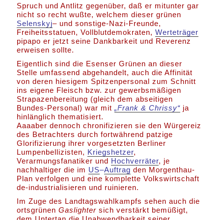
Spruch und Antlitz gegenüber, daß er mitunter gar
nicht so recht wußte, welchem dieser grünen
Selenskyj
– und sonstige-Nazi-Freunde,
Freiheitsstatuen, Vollblutdemokraten,
Werteträger
pipapo er jetzt seine Dankbarkeit und Reverenz
erweisen sollte.
Eigentlich sind die Esenser Grünen an dieser
Stelle umfassend abgehandelt, auch die Affinität
von deren hiesigem Spitzenpersonal zum Schnitt
ins eigene Fleisch bzw. zur gewerbsmäßigen
Strapazenbereitung (gleich dem abseitigen
Bundes-Personal) war mit
„Frank & Chrissy“
ja
hinlänglich thematisiert.
Aaaaber dennoch chronifizieren sie den Würgereiz
des Betrachters durch fortwährend patzige
Glorifizierung ihrer vorgesetzten Berliner
Lumpenbellizisten,
Kriegshetzer
,
Verarmungsfanatiker und
Hochverräter
, je
nachhaltiger die im
US
–
Auftrag
den Morgenthau-
Plan verfolgen und eine komplette Volkswirtschaft
de-industrialisieren und ruinieren.
Im Zuge des Landtagswahlkampfs sehen auch die
ortsgrünen
Gaslighter
sich verstärkt bemüßigt,
dem Untertan die Unabwendbarkeit seiner