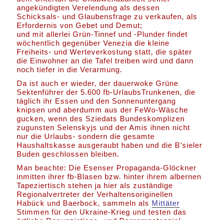
angekündigten Verelendung als dessen
Schicksals- und Glaubensfrage zu verkaufen, als
Erfordernis von Gebet und Demut;
und mit allerlei Grün-Tinnef und -Plunder findet
wöchentlich gegenüber Venezia die kleine
Freiheits- und Werteverkostung statt, die später
die Einwohner an die Tafel treiben wird und dann
noch tiefer in die Verarmung.
Da ist auch er wieder, der dauerwoke Grüne
Sektenführer der 5.600 fb-UrlaubsTrunkenen, die
täglich ihr Essen und den Sonnenuntergang
knipsen und aberdumm aus der FeWo-Wäsche
gucken, wenn des Sziedats Bundeskomplizen
zugunsten Selenskyjs und der Amis ihnen nicht
nur die Urlaubs- sondern die gesamte
Haushaltskasse ausgeraubt haben und die B’sieler
Buden geschlossen bleiben.
Man beachte: Die Esenser Propaganda-Glöckner
inmitten ihrer fb-Blasen bzw. hinter ihrem albernen
Tapeziertisch stehen ja hier als zuständige
Regionalvertreter der Verhaltensoriginellen
Habück und Baerbock, sammeln als
Mittäter
Stimmen für den Ukraine-Krieg und testen das