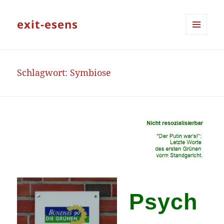
exit-esens
MENÜ
UND
WIDGETS
Schlagwort:
Symbiose
Psych