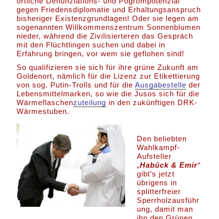
örtliche Denunziations- und Pogrompotenzial
gegen Friedensdiplomatie und Erhaltungsanspruch
bisheriger Existenzgrundlagen! Oder sie legen am
sogenannten Willkommenszentrum Sonnenblumen
nieder, während die Zivilisierteren das Gespräch
mit den Flüchtlingen suchen und dabei in
Erfahrung bringen, vor wem sie geflohen sind!
So qualifizieren sie sich für ihre grüne Zukunft am
Goldenort, nämlich für die Lizenz zur Etikettierung
von sog. Putin-Trolls und für die
Ausgabestelle
der
Lebensmittelmarken, so wie die Jusos sich für die
Wärmeflaschen
zuteilung
in den zukünftigen DRK-
Wärmestuben.
Den beliebten
Wahlkampf-
Aufsteller
„
Habück & Emir
“
gibt’s jetzt
übrigens in
splitterfreier
Sperrholzausführ
ung, damit man
ihn den Grünen