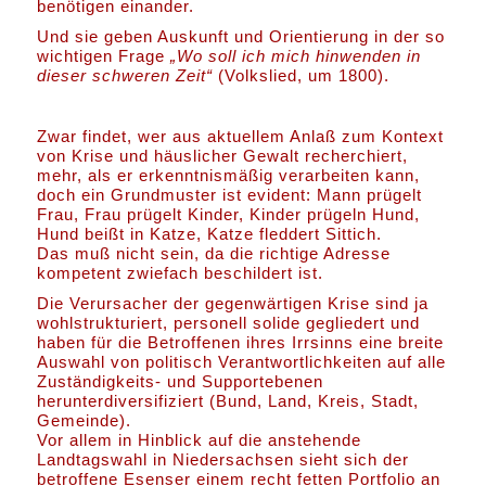
benötigen einander.
Und sie geben Auskunft und Orientierung in der so
wichtigen Frage
„Wo soll ich mich hinwenden in
dieser schweren Zeit“
(Volkslied, um 1800).
Zwar findet, wer aus aktuellem Anlaß zum Kontext
von Krise und häuslicher Gewalt recherchiert,
mehr, als er erkenntnismäßig verarbeiten kann,
doch ein Grundmuster ist evident: Mann prügelt
Frau, Frau prügelt Kinder, Kinder prügeln Hund,
Hund beißt in Katze, Katze fleddert Sittich.
Das muß nicht sein, da die richtige Adresse
kompetent zwiefach beschildert ist.
Die Verursacher der gegenwärtigen Krise sind ja
wohlstrukturiert, personell solide gegliedert und
haben für die Betroffenen ihres Irrsinns eine breite
Auswahl von politisch Verantwortlichkeiten auf alle
Zuständigkeits- und Supportebenen
herunterdiversifiziert (Bund, Land, Kreis, Stadt,
Gemeinde).
Vor allem in Hinblick auf die anstehende
Landtagswahl in Niedersachsen sieht sich der
betroffene Esenser einem recht fetten Portfolio an