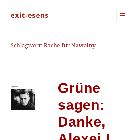
exit-esens
MENÜ
UND
WIDGETS
Schlagwort:
Rache für Nawalny
Grüne
sagen:
Danke,
Alexej !