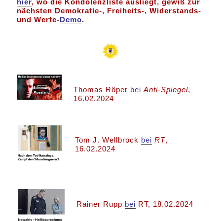
hier
, wo die Kondolenzliste ausliegt, gewiß zur
nächsten Demokratie-, Freiheits-, Widerstands-
und Werte-
Demo
.
Thomas Röper
bei
Anti-Spiegel
,
16.02.2024
Tom J. Wellbrock
bei
RT
,
16.02.2024
Rainer Rupp
bei
RT, 18.02.2024