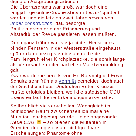
digitalen Ausgrabungsarbeiten!
Die Überraschung war groß, war doch eine
langjährige online-Suche stets mit
error!
quittiert
worden und die letzten zwei Jahre sowas von
under construction
, daß besorgte
Politikinteressierte gar Erinnnerung und
Altstadtbilder Revue passieren lassen mußten.
Denn ganz früher war sie ja hinter Henschens
blinden Fenstern in der Westerstraße eingehaust,
später dann bezog sie eine ausgediente
Familiengruft einer Kirchplatzecke, die somit lange
als Verursacherin der partiellen Marktverdunklung
galt.
Zwar wurde sie bereits von Ex-Ratsmitglied Erwin
Schultz sehr früh als
vermißt
gemeldet, doch auch
der Suchdienst des Deutschen Roten Kreuzes
mußte erfolglos bleiben, weil die städtische CDU
Esens einfach keine Erkennungsmarke hatte.
Seither blieb sie verschollen. Wenngleich im
politischen Raum zwischenzeitlich mal eine
Mutation nachgesagt wurde – eine sogenannte
Neue CDU
– so blieben die Mutanten in
Gremien doch gleichsam nichtgreifbare
Erscheinungen; Phantome ohne