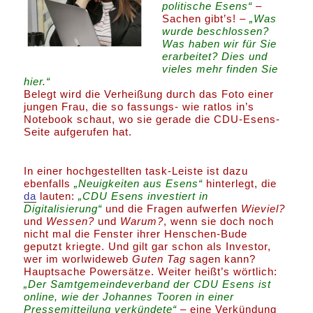
politische Esens“
–
Sachen gibt’s! –
„Was
wurde beschlossen?
Was haben wir für Sie
erarbeitet? Dies und
vieles mehr finden Sie
hier.“
Belegt wird die Verheißung durch das Foto einer
jungen Frau, die so fassungs- wie ratlos in’s
Notebook schaut, wo sie gerade die CDU-Esens-
Seite aufgerufen hat.
In einer hochgestellten task-Leiste ist dazu
ebenfalls
„Neuigkeiten aus Esens“
hinterlegt, die
da
lauten:
„CDU Esens investiert in
Digitalisierung“
und die Fragen aufwerfen
Wieviel?
und
Wessen?
und
Warum?
, wenn sie doch noch
nicht mal die Fenster ihrer Henschen-Bude
geputzt kriegte. Und gilt gar schon als Investor,
wer im worlwideweb
Guten Tag
sagen kann?
Hauptsache Powersätze. Weiter heißt’s wörtlich:
„Der Samtgemeindeverband der CDU Esens ist
online, wie der Johannes Tooren in einer
Pressemitteilung verkündete“
– eine Verkündung