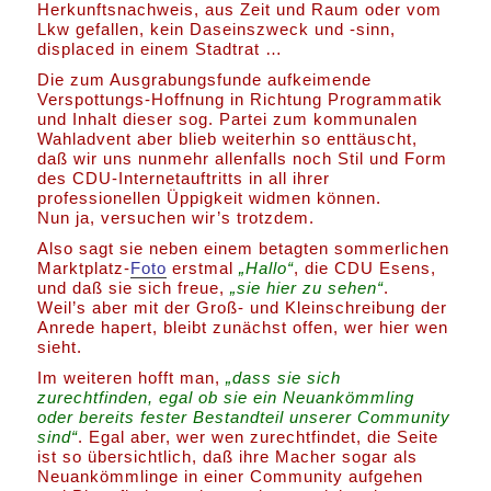
Herkunftsnachweis, aus Zeit und Raum oder vom
Lkw gefallen, kein Daseinszweck und -sinn,
displaced in einem Stadtrat …
Die zum Ausgrabungsfunde aufkeimende
Verspottungs-Hoffnung in Richtung Programmatik
und Inhalt dieser sog. Partei zum kommunalen
Wahladvent aber blieb weiterhin so enttäuscht,
daß wir uns nunmehr allenfalls noch Stil und Form
des CDU-Internetauftritts in all ihrer
professionellen Üppigkeit widmen können.
Nun ja, versuchen wir’s trotzdem.
Also sagt sie neben einem betagten sommerlichen
Marktplatz-
Foto
erstmal
„Hallo“
, die CDU Esens,
und daß sie sich freue,
„sie hier zu sehen“
.
Weil’s aber mit der Groß- und Kleinschreibung der
Anrede hapert, bleibt zunächst offen, wer hier wen
sieht.
Im weiteren hofft man,
„dass sie sich
zurechtfinden, egal ob sie ein Neuankömmling
oder bereits fester Bestandteil unserer Community
sind“
. Egal aber, wer wen zurechtfindet, die Seite
ist so übersichtlich, daß ihre Macher sogar als
Neuankömmlinge in einer Community aufgehen