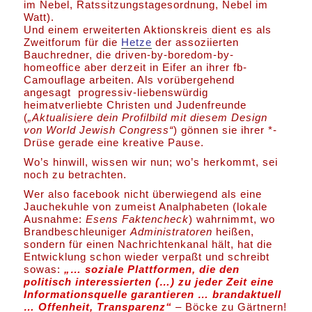
im Nebel, Ratssitzungstagesordnung, Nebel im
Watt).
Und einem erweiterten Aktionskreis dient es als
Zweitforum für die
Hetze
der assoziierten
Bauchredner, die driven-by-boredom-by-
homeoffice aber derzeit in Eifer an ihrer fb-
Camouflage arbeiten. Als vorübergehend
angesagt progressiv-liebenswürdig
heimatverliebte Christen und Judenfreunde
(
„Aktualisiere dein Profilbild mit diesem Design
von World Jewish Congress“
) gönnen sie ihrer *-
Drüse gerade eine kreative Pause.
Wo’s hinwill, wissen wir nun; wo’s herkommt, sei
noch zu betrachten.
Wer also facebook nicht überwiegend als eine
Jauchekuhle von zumeist Analphabeten (lokale
Ausnahme:
Esens Faktencheck
) wahrnimmt, wo
Brandbeschleuniger
Administratoren
heißen,
sondern für einen Nachrichtenkanal hält, hat die
Entwicklung schon wieder verpaßt und schreibt
sowas:
„… soziale Plattformen, die den
politisch interessierten (…) zu jeder Zeit eine
Informationsquelle garantieren … brandaktuell
… Offenheit, Transparenz“
–
Böcke zu Gärtnern!