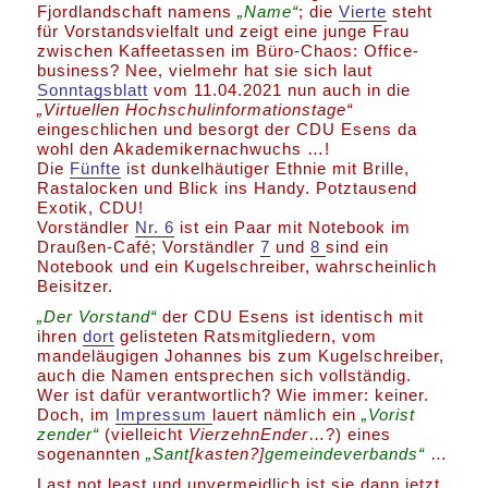
Fjordlandschaft namens
„Name“
; die
Vierte
steht
für Vorstandsvielfalt und zeigt eine junge Frau
zwischen Kaffeetassen im Büro-Chaos: Office-
business? Nee, vielmehr hat sie sich laut
Sonntagsblatt
vom 11.04.2021 nun auch in die
„Virtuellen Hochschulinformationstage“
eingeschlichen und besorgt der CDU Esens da
wohl den Akademikernachwuchs …!
Die
Fünfte
ist dunkelhäutiger Ethnie mit Brille,
Rastalocken und Blick ins Handy. Potztausend
Exotik, CDU!
Vorständler
Nr. 6
ist ein Paar mit Notebook im
Draußen-Café; Vorständler
7
und
8
sind ein
Notebook und ein Kugelschreiber, wahrscheinlich
Beisitzer.
„Der Vorstand“
der CDU Esens ist identisch mit
ihren
dort
gelisteten Ratsmitgliedern, vom
mandeläugigen Johannes bis zum Kugelschreiber,
auch die Namen entsprechen sich vollständig.
Wer ist dafür verantwortlich? Wie immer: keiner.
Doch, im
Impressum
lauert nämlich ein
„Vorist
zender“
(vielleicht
VierzehnEnder
…?) eines
sogenannten
„Sant
[kasten?]
gemeindeverbands“
…
Last not least und unvermeidlich ist sie dann jetzt