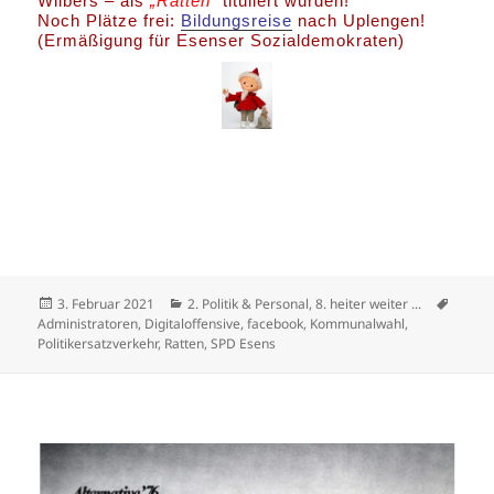
Wilbers – als
„Ratten“
tituliert wurden!
Noch Plätze frei:
Bildungsreise
nach Uplengen!
(Ermäßigung für Esenser Sozialdemokraten)
Veröffentlicht
Kategorien
Schla
3. Februar 2021
2. Politik & Personal
,
8. heiter weiter ...
am
Administratoren
,
Digitaloffensive
,
facebook
,
Kommunalwahl
,
Politikersatzverkehr
,
Ratten
,
SPD Esens