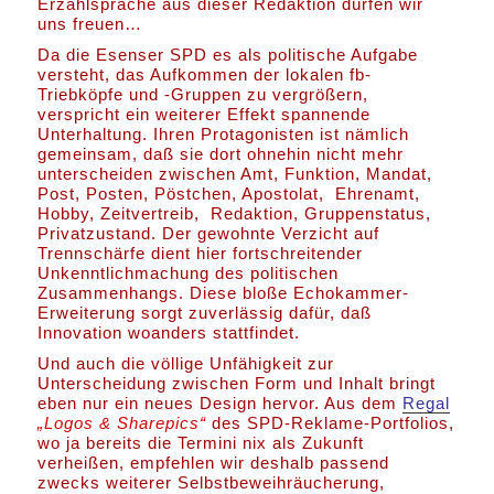
Erzählsprache aus dieser Redaktion dürfen wir
uns freuen…
Da die Esenser SPD es als politische Aufgabe
versteht, das Aufkommen der lokalen fb-
Triebköpfe und -Gruppen zu vergrößern,
verspricht ein weiterer Effekt spannende
Unterhaltung. Ihren Protagonisten ist nämlich
gemeinsam, daß sie dort ohnehin nicht mehr
unterscheiden zwischen Amt, Funktion, Mandat,
Post, Posten, Pöstchen, Apostolat, Ehrenamt,
Hobby, Zeitvertreib, Redaktion, Gruppenstatus,
Privatzustand. Der gewohnte Verzicht auf
Trennschärfe dient hier fortschreitender
Unkenntlichmachung des politischen
Zusammenhangs. Diese bloße Echokammer-
Erweiterung sorgt zuverlässig dafür, daß
Innovation woanders stattfindet.
Und auch die völlige Unfähigkeit zur
Unterscheidung zwischen Form und Inhalt bringt
eben nur ein neues Design hervor. Aus dem
Regal
„Logos & Sharepics“
des SPD-Reklame-Portfolios,
wo ja bereits die Termini nix als Zukunft
verheißen, empfehlen wir deshalb passend
zwecks weiterer Selbstbeweihräucherung,