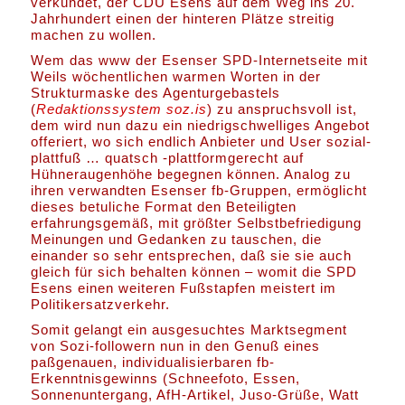
verkündet, der CDU Esens auf dem Weg ins 20.
Jahrhundert einen der hinteren Plätze streitig
machen zu wollen.
Wem das www der Esenser SPD-Internetseite mit
Weils wöchentlichen warmen Worten in der
Strukturmaske des Agenturgebastels
(
Redaktionssystem soz.is
) zu anspruchsvoll ist,
dem wird nun dazu ein niedrigschwelliges Angebot
offeriert, wo sich endlich Anbieter und User sozial-
plattfuß … quatsch -plattformgerecht auf
Hühneraugenhöhe begegnen können. Analog zu
ihren verwandten Esenser fb-Gruppen, ermöglicht
dieses betuliche Format den Beteiligten
erfahrungsgemäß, mit größter Selbstbefriedigung
Meinungen und Gedanken zu tauschen, die
einander so sehr entsprechen, daß sie sie auch
gleich für sich behalten können – womit die SPD
Esens einen weiteren Fußstapfen meistert im
Politikersatzverkehr.
Somit gelangt ein ausgesuchtes Marktsegment
von Sozi-followern nun in den Genuß eines
paßgenauen, individualisierbaren fb-
Erkenntnisgewinns (Schneefoto, Essen,
Sonnenuntergang, AfH-Artikel, Juso-Grüße, Watt