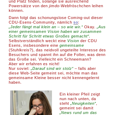
und Platz finden, solange sie ausreichend
Powersätze von den
jimdo
-Webfröschchen leihen
können.
Dann folgt das schonungslose Coming-out dieser
CDU-Esens-Community, nämlich
so
:
„Jeder fängt mal klein an – so wie wir.“
Okay.
„Aus
einer gemeinsamen Vision haben wir zusammen
Schritt für Schritt etwas Großes gemacht“.
Selbstverständlich weckt eine
Vision
der CDU
Esens, insbesondere eine
gemeinsame
(Stuhlkreis?), das neidvoll ungeteilte Interesse des
Besuchers und spannt ihn auf die Folter, was denn
das Große sei. Vielleicht ein Schneemann?
Aber wir erfahren es nicht!
Nur soviel:
„Darauf sind wir stolz“
– falls aber
diese Web-Seite gemeint sei, möchte man das
gemeinsame Kleine besser nicht kennengelernt
haben.
Ein kleiner Pfeil zeigt
nun nach unten, da
steht
„Neuigkeiten“
,
gemeint sei damit
„News rund um das