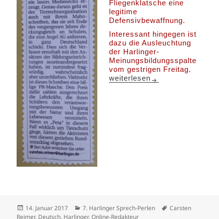
Fliegenklatsche eine
legitime
Defensivbewaffnung.
Interessant hingegen ist
dazu die Ausleuchtung
der Harlinger-
Meinungsbildungsspalte
vom gestrigen Freitag.
MeinungsBildungsgut Angeln
weiterlesen
Veröffentlicht
Kategorien
Schlagwörter
14. Januar 2017
7. Harlinger Sprech-Perlen
Carsten
am
Reimer
,
Deutsch
,
Harlinger
,
Online-Redakteur