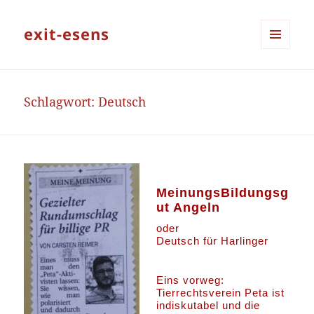
exit-esens
MENÜ
UND
WIDGETS
Schlagwort:
Deutsch
M
einungsBildungsg
ut Angeln
oder
Deutsch für Harlinger
Eins vorweg:
Tierrechtsverein Peta ist
indiskutabel und die