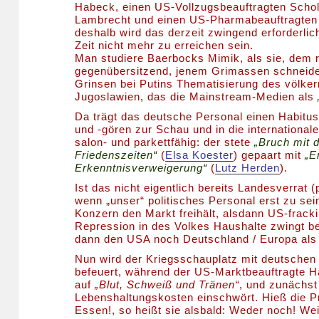
Habeck, einen US-Vollzugsbeauftragten Scho
Lambrecht und einen US-Pharmabeauftragten 
deshalb wird das derzeit zwingend erforderli
Zeit nicht mehr zu erreichen sein.
Man studiere Baerbocks Mimik, als sie, dem
gegenübersitzend, jenem Grimassen schneide
Grinsen bei Putins Thematisierung des völke
Jugoslawien, das die Mainstream-Medien als
Da trägt das deutsche Personal einen Habitu
und -gören zur Schau und in die international
salon- und parkettfähig: der stete
„Bruch mit d
Friedenszeiten“
(
Elsa Koester
) gepaart mit
„E
Erkenntnisverweigerung“
(
Lutz Herden
).
Ist das nicht eigentlich bereits Landesverrat (
wenn „unser“
politisches Personal erst zu se
Konzern den Markt freihält, alsdann US-fracki
Repression in des Volkes Haushalte zwingt b
dann den USA noch Deutschland / Europa als S
Nun wird der Kriegsschauplatz mit deutschen 
befeuert, während der US-Marktbeauftragte H
auf
„Blut, Schweiß und Tränen“
, und zunächst
Lebenshaltungskosten einschwört. Hieß die P
Essen!, so heißt sie alsbald: Weder noch! Wei