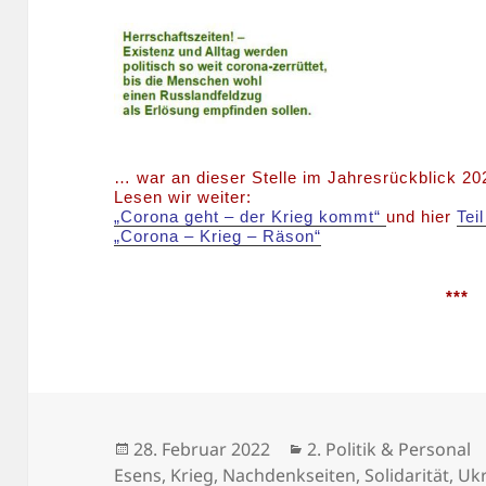
… war an dieser Stelle im Jahresrückblick 20
Lesen wir weiter:
„Corona geht – der Krieg kommt“
und hier
Teil
„Corona – Krieg – Räson“
***
Veröffentlicht
Kategorien
28. Februar 2022
2. Politik & Personal
am
Esens
,
Krieg
,
Nachdenkseiten
,
Solidarität
,
Uk