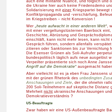
auch eine militante Nuance, und folglich und o
die Ukraine hier auch keine Friedensdemo un
Solidarisierung mit
einer
Kriegspartei bewegt 
Konfliktpropaganda und -verschärfung, Befeu
im Kriegstreiben – nicht Konversion !
Wer
„heute aufwacht in einer anderen Welt“
, 
mit einer vergeltungslüsternen Baerbock eint,
Geschichte, Abrüstung und Gesprächsdiploma
einschläft, kann nicht mehr lesen, kann nicht 
Gespräch führen, sondern allenfalls verspätet l
zitieren oder Sanktionen bis zur Vernichtung f
Die Esenser Grünen als Soli-Aufrufer perpetuie
bundespolitisch täglich aufs neue ausgelöst 
Verpeilter präsentierte sich noch Anne Jansse
Angriff auf die Demokratie“
ausgemacht haben
Aber vielleicht ist es ja eben Frau Janssens 
mit der grünen Rhetorik des
unbedingten Zus
Anschauungen und Ziele
, der die ohnehin rat
200 Soli-Teilnehmern auf skeptische Distanz ge
Mehrheit
nicht
ukrainische Anschauungen und 
Demokratieverständnis ?
US-Beauftragte
Zwar haben wir eine US-Außenbeauftragte Ba