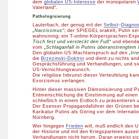
dem
globalen US-Interesse
der monopolaren
Vaterland“.
Pathologisierung
Lauterbach, der genug mit der
Selbst
–
Diagno
„Narzissmus“
; der SPIEGEL orakelt, Putin sei
wahnsinnig; ein T-online-Körpersprachen-Exp
Tisch fest und versteckt den Fuß“
und ebenda 
vom
„Schlaganfall in Putins überanstrengtem 
Den globalen US-Machtanspruch auf den
„Irr
die
Brzezinski-Doktrin
und dient zu nichts a
Gesprächsführung und Verhandlungen, und sie 
US-Vernichtungswunsch.
Die religiöse Inbrunst dieser Verteufelung ka
Exorzismus verlangen.
Hinter dieser massiven Dämonisierung und Pat
Entmenschlichung die Einstimmung auf einen 
schließlich in einem Erdloch zu präsentieren un
Der Esenser Propagandaführer der Grünen b
Karikatur Putins als Göring vor dem Internati
Nürnberg.
Wer hingegen
Frieden
will, muß endlich den 
der Historie und mit den Kriegsparteien aus
Verhandlungen nicht herum. Daran erweist sic