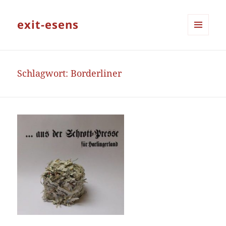
exit-esens
MENÜ
UND
WIDGETS
Schlagwort:
Borderliner