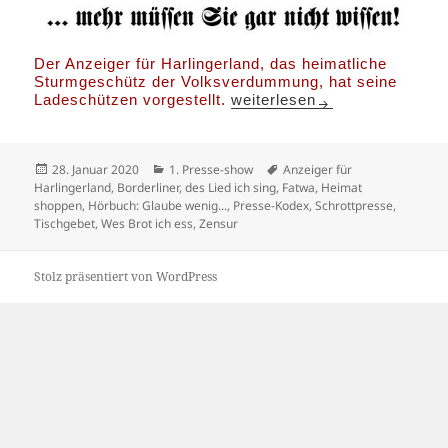
Der Anzeiger für Harlingerland, das heimatliche
Sturmgeschütz der Volksverdummung, hat seine
Mehr müssen Sie gar nicht w
Ladeschützen vorgestellt.
weiterlesen
Veröffentlicht
Kategorien
Schlagwörter
28. Januar 2020
1. Presse-show
Anzeiger für
am
Harlingerland
,
Borderliner
,
des Lied ich sing
,
Fatwa
,
Heimat
shoppen
,
Hörbuch: Glaube wenig...
,
Presse-Kodex
,
Schrottpresse
,
Tischgebet
,
Wes Brot ich ess
,
Zensur
Stolz präsentiert von WordPress