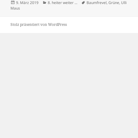
Veröffentlicht
Kategorien
Schlagwörter
9. März 2019
8. heiter weiter ...
Baumfrevel
,
Grüne
,
Ulli
am
Maus
Stolz präsentiert von WordPress