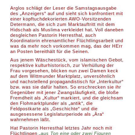
Arglos schlägt der Leser die Samstagsausgabe
des „Anzeigers“ auf und sieht sich konfrontiert mit
einer kopftuchdekorierten AWO-Vorsitzenden
Determann, die sich zum Marktauftritt mit dem
Hidschab als Muslima verkleidet hat. Voll daneben
desgleichen Pastorin Herresthal, auch
Koordinatorin ehrenamtlicher Flüchtlingsarbeit und
was da mehr noch vorkommen mag, das der HErr
an Posten bereithält für die Seinen.
Aus jenem Wäschestück, vom islamischen Gebot,
respektive kulturhistorisch, zur Verhüllung der
Frau vorgesehen, blicken nun zwei Damen keck
auf dem Wittmunder Marktplatz, unversöhnlich
und nachstellend propagandistisch für „Interkultur“
bzw. was sie dafür halten. So erschrecken sie ihr
Gegenüber mit jener Zwangsläufigkeit, die bloße
Fremdheit als „Kultur“ markiert, und die gleichsam
den Flohmarktplunder als „antik“, die
Feldpostkarte als „Geschichte“ und die
ausgesessene Legislaturperiode als „Ära“
wahrnehmen läßt.
Hat Pastorin Herresthal letztes Jahr noch mit
Flüchtlingen
„aus Ton eine oder zwei Figuren