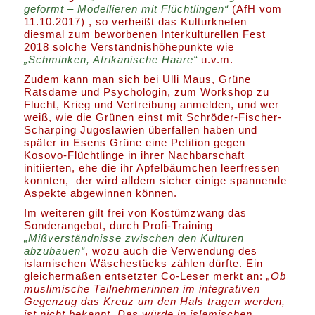
geformt – Modellieren mit Flüchtlingen“
(AfH vom
11.10.2017) , so verheißt das Kulturkneten
diesmal zum beworbenen Interkulturellen Fest
2018 solche Verständnishöhepunkte wie
„Schminken, Afrikanische Haare“
u.v.m.
Zudem kann man sich bei Ulli Maus, Grüne
Ratsdame und Psychologin, zum Workshop zu
Flucht, Krieg und Vertreibung anmelden, und wer
weiß, wie die Grünen einst mit Schröder-Fischer-
Scharping Jugoslawien überfallen haben und
später in Esens Grüne eine Petition gegen
Kosovo-Flüchtlinge in ihrer Nachbarschaft
initiierten, ehe die ihr Apfelbäumchen leerfressen
konnten, der wird alldem sicher einige spannende
Aspekte abgewinnen können.
Im weiteren gilt frei von Kostümzwang das
Sonderangebot, durch Profi-Training
„Mißverständnisse zwischen den Kulturen
abzubauen“
, wozu auch die Verwendung des
islamischen Wäschestücks zählen dürfte. Ein
gleichermaßen entsetzter Co-Leser merkt an:
„Ob
muslimische Teilnehmerinnen im integrativen
Gegenzug das Kreuz um den Hals tragen werden,
ist nicht bekannt. Das würde in islamischen