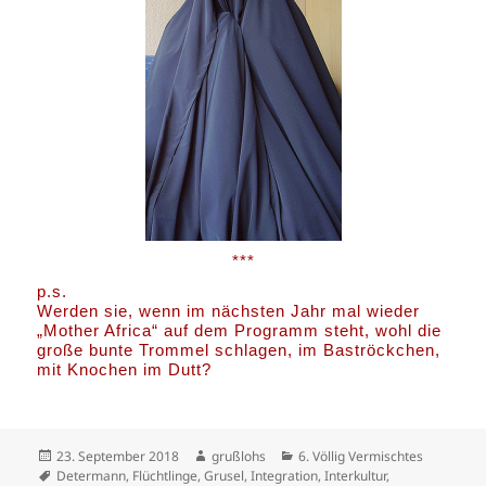
***
p.s.
Werden sie, wenn im nächsten Jahr mal wieder
„Mother Africa“ auf dem Programm steht, wohl die
große bunte Trommel schlagen, im Baströckchen,
mit Knochen im Dutt?
Veröffentlicht
Autor
Kategorien
23. September 2018
grußlohs
6. Völlig Vermischtes
am
Schlagwörter
Determann
,
Flüchtlinge
,
Grusel
,
Integration
,
Interkultur
,