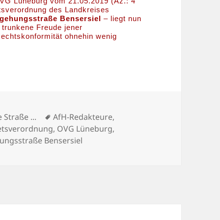
 OVG Lüneburg vom 21.05.2019 (Az.: 4
tsverordnung des Landkreises
gehungsstraße Bensersiel
– liegt nun
 trunkene Freude jener
 Rechtskonformität ohnehin wenig
 Urteilsbegründung
Schlagwörter
e Straße ...
AfH-Redakteure
,
etsverordnung
,
OVG Lüneburg
,
ngsstraße Bensersiel