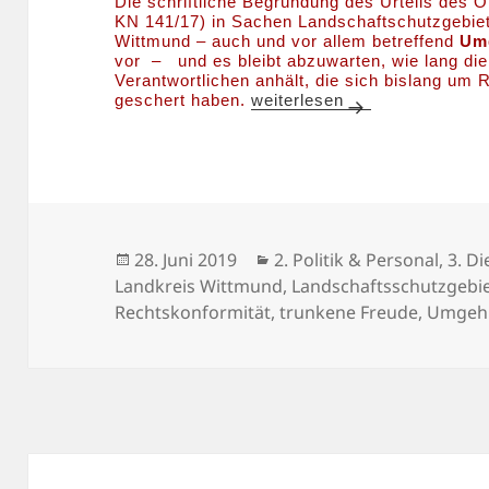
Die schriftliche Begründung des Urteils des
KN 141/17) in Sachen Landschaftschutzgebie
Wittmund – auch und vor allem betreffend
Um
vor – und es bleibt abzuwarten, wie lang die
Verantwortlichen anhält, die sich bislang um
OVG Lüneburg veröffentlicht
geschert haben.
weiterlesen
Veröffentlicht
Kategorien
28. Juni 2019
2. Politik & Personal
,
3. Di
am
Landkreis Wittmund
,
Landschaftsschutzgebi
Rechtskonformität
,
trunkene Freude
,
Umgehu