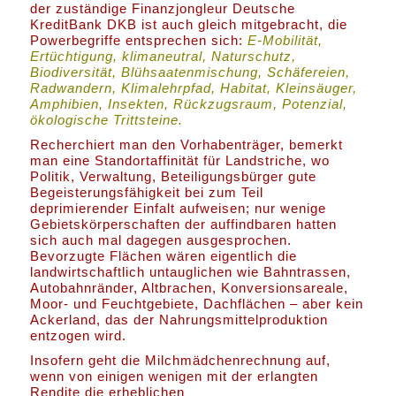
der zuständige Finanzjongleur Deutsche
KreditBank DKB ist auch gleich mitgebracht, die
Powerbegriffe entsprechen sich:
E-Mobilität,
Ertüchtigung, klimaneutral, Naturschutz,
Biodiversität, Blühsaatenmischung, Schäfereien,
Radwandern, Klimalehrpfad, Habitat, Kleinsäuger,
Amphibien, Insekten, Rückzugsraum, Potenzial,
ökologische Trittsteine.
Recherchiert man den Vorhabenträger, bemerkt
man eine Standortaffinität für Landstriche, wo
Politik, Verwaltung, Beteiligungsbürger gute
Begeisterungsfähigkeit bei zum Teil
deprimierender Einfalt aufweisen; nur wenige
Gebietskörperschaften der auffindbaren hatten
sich auch mal dagegen ausgesprochen.
Bevorzugte Flächen wären eigentlich die
landwirtschaftlich untauglichen wie Bahntrassen,
Autobahnränder, Altbrachen, Konversionsareale,
Moor- und Feuchtgebiete, Dachflächen – aber kein
Ackerland, das der Nahrungsmittelproduktion
entzogen wird.
Insofern geht die Milchmädchenrechnung auf,
wenn von einigen wenigen mit der erlangten
Rendite die erheblichen