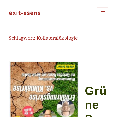
exit-esens
MENÜ
UND
WIDGETS
Schlagwort:
Kollateralökologie
Grü
ne