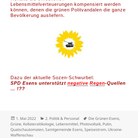
Lebensmittelverteuerungen kompensiert werden
können, denen die grünen Politvandalen die ganze
Bevölkerung ausliefern.
Dazu der aktuelle Sozen-Schwurbel:
SPD Esens unterstützt
negative
Regen
-Quellen
… !??
Veröffentlicht
Kategorien
Schlagwörter
1. Mai 2022
2. Politik & Personal
Die Grünen Esens
,
am
Grüne
,
Kollateralökologie
,
Lebensmittel
,
Photovoltaik
,
Putin
,
Quatschautomaten
,
Samtgemeinde Esens
,
Speisestrom
,
Ukraine-
Waffenschau