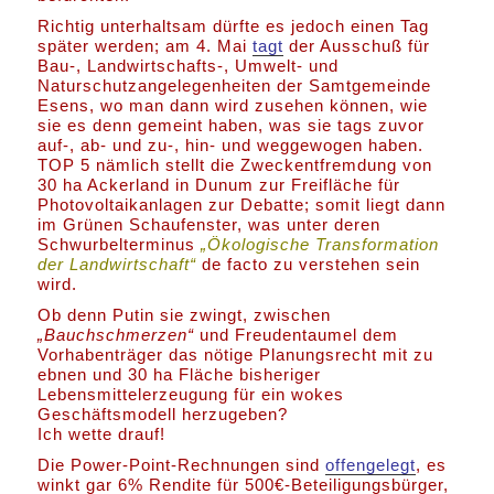
Richtig unterhaltsam dürfte es jedoch einen Tag
später werden; am 4. Mai
tagt
der Ausschuß für
Bau-, Landwirtschafts-, Umwelt- und
Naturschutzangelegenheiten der Samtgemeinde
Esens, wo man dann wird zusehen können, wie
sie es denn gemeint haben, was sie tags zuvor
auf-, ab- und zu-, hin- und weggewogen haben.
TOP 5 nämlich stellt die Zweckentfremdung von
30 ha Ackerland in Dunum zur Freifläche für
Photovoltaikanlagen zur Debatte; somit liegt dann
im Grünen Schaufenster, was unter deren
Schwurbelterminus
„Ökologische Transformation
der Landwirtschaft“
de facto zu verstehen sein
wird.
Ob denn Putin sie zwingt, zwischen
„Bauchschmerzen“
und Freudentaumel dem
Vorhabenträger das nötige Planungsrecht mit zu
ebnen und 30 ha Fläche bisheriger
Lebensmittelerzeugung für ein wokes
Geschäftsmodell herzugeben?
Ich wette drauf!
Die Power-Point-Rechnungen sind
offengelegt
, es
winkt gar 6% Rendite für 500€-Beteiligungsbürger,