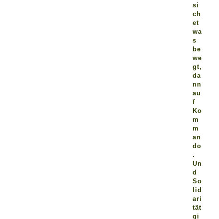
si
ch
et
wa
s
be
we
gt,
da
nn
au
f
Ko
m
m
an
do
.
Un
d
So
lid
ari
tät
gi