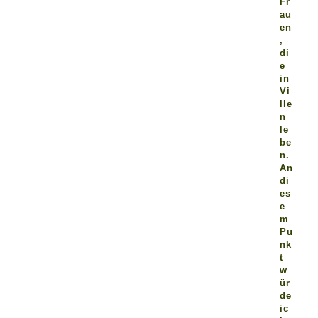
Fr
au
en
,
di
e
in
Vi
lle
n
le
be
n.
An
di
es
e
m
Pu
nk
t
w
ür
de
ic