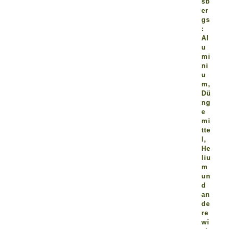
sb
er
gs
:
Al
u
mi
ni
u
m,
Dü
ng
e
mi
tte
l,
He
liu
m
un
d
an
de
re
wi