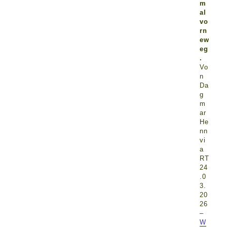
m
al
vo
rn
ew
eg
.
Vo
n
Da
g
m
ar
He
nn
vi
a
RT
24
.0
3.
20
26
–
W