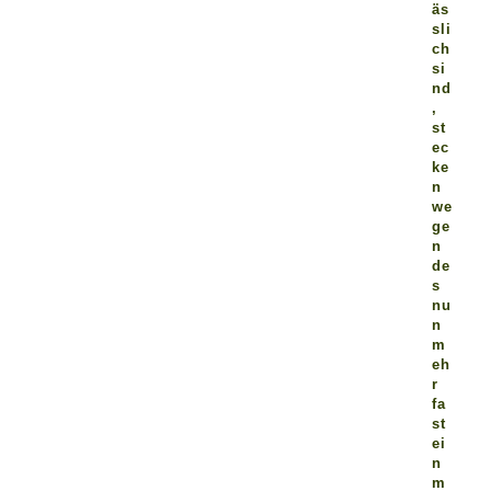
äs
sli
ch
si
nd
,
st
ec
ke
n
we
ge
n
de
s
nu
n
m
eh
r
fa
st
ei
n
m