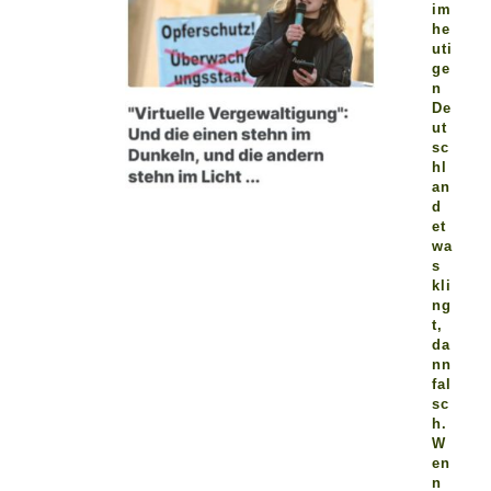
im
he
uti
ge
n
De
ut
sc
hl
an
d
et
wa
s
kli
ng
t,
da
nn
fal
sc
h.
W
en
n