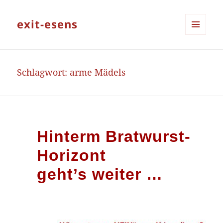
exit-esens
MENÜ
UND
WIDGETS
Schlagwort:
arme Mädels
Hinterm Bratwurst-
Horizont
geht’s weiter …