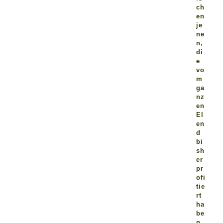
ch
en
je
ne
n,
di
e
vo
m
ga
nz
en
El
en
d
bi
sh
er
pr
ofi
tie
rt
ha
be
n.