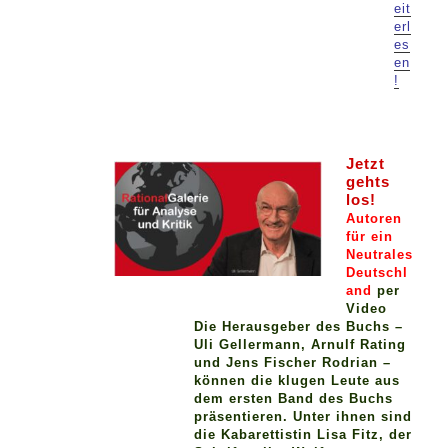
eit
erl
es
en
!
Jetzt
gehts
los!
Autoren
für ein
Neutrales
Deutschl
and
per
Video
Die Herausgeber des Buchs –
Uli Gellermann, Arnulf Rating
und Jens Fischer Rodrian –
können die klugen Leute aus
dem ersten Band des Buchs
präsentieren. Unter ihnen sind
die Kabarettistin Lisa Fitz, der