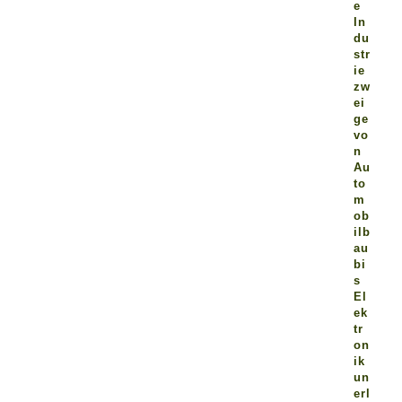
e
In
du
str
ie
zw
ei
ge
vo
n
Au
to
m
ob
ilb
au
bi
s
El
ek
tr
on
ik
un
erl