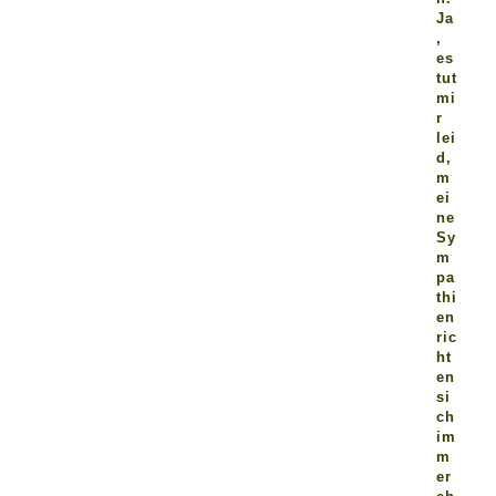
Ja
,
es
tut
mi
r
lei
d,
m
ei
ne
Sy
m
pa
thi
en
ric
ht
en
si
ch
im
m
er