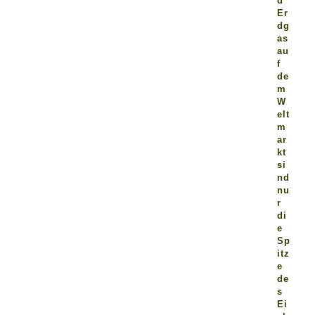
d
Er
dg
as
au
f
de
m
W
elt
m
ar
kt
si
nd
nu
r
di
e
Sp
itz
e
de
s
Ei