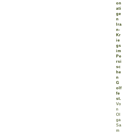
on
ati
ge
n
Ira
n-
Kr
ie
gs
im
Pe
rsi
sc
he
n
G
olf
fe
st.
Vo
n
Ol
ga
Sa
m