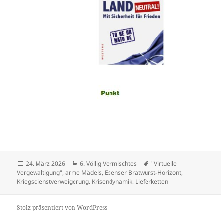
Veröffentlicht
Kategorien
Schlagwörter
24. März 2026
6. Völlig Vermischtes
"Virtuelle
am
Vergewaltigung"
,
arme Mädels
,
Esenser Bratwurst-Horizont
,
Kriegsdienstverweigerung
,
Krisendynamik
,
Lieferketten
Stolz präsentiert von WordPress