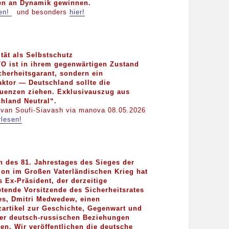
n an Dynamik gewinnen.
sen!
und besonders
hier!
ität als Selbstschutz
O ist in ihrem gegenwärtigen Zustand
cherheitsgarant, sondern ein
aktor — Deutschland sollte die
uenzen ziehen. Exklusivauszug aus
hland Neutral“.
van Soufi-Siavash via manova 08.05.2026
rlesen!
h des 81. Jahrestages des Sieges der
on im Großen Vaterländischen Krieg hat
 Ex-Präsident, der derzeitige
retende Vorsitzende des Sicherheitsrates
es, Dmitri Medwedew, einen
artikel zur Geschichte, Gegenwart und
er deutsch-russischen Beziehungen
en. Wir veröffentlichen die deutsche