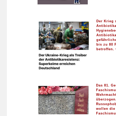
Der Krieg 
Antibiotik
Hygienebe
Antibiotik
gefährlich
bis zu 80 
betroffen.
Das 81. Ge
Faschismus
Wehrmacht
überzogen.
Russophobi
wollen die
Faschismu