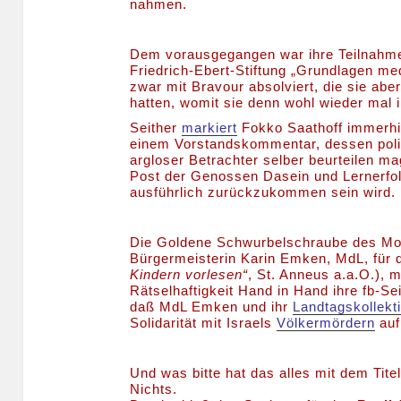
nahmen.
Dem vorausgegangen war ihre Teilnahme 
Friedrich-Ebert-Stiftung „Grundlagen me
zwar mit Bravour absolviert, die sie abe
hatten, womit sie denn wohl wieder mal i
Seither
markiert
Fokko Saathoff immerhi
einem Vorstandskommentar, dessen polit
argloser Betrachter selber beurteilen m
Post der Genossen Dasein und Lernerfol
ausführlich zurückzukommen sein wird.
Die Goldene Schwurbelschraube des Mon
Bürgermeisterin Karin Emken, MdL, für
Kindern vorlesen“
, St. Anneus a.a.O.), m
Rätselhaftigkeit Hand in Hand ihre fb-S
daß MdL Emken und ihr
Landtagskollekt
Solidarität mit Israels
Völkermördern
auf
Und was bitte hat das alles mit dem Tite
Nichts.