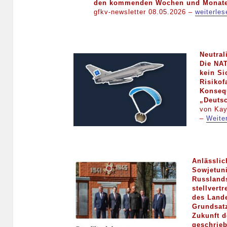
den kommenden Wochen und Monate
gfkv-newsletter 08.05.2026 –
weiterle
Neutral
Die NAT
kein Si
Risikof
Konseq
„Deutsc
von Kay
–
Weite
Anlässlic
Sowjetuni
Russlands
stellvert
des Land
Grundsatz
Zukunft d
geschrieb