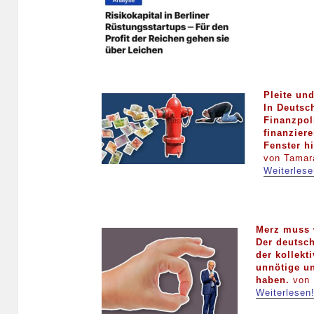
Pleite un
In Deutsc
Finanzpoli
finanzier
Fenster h
von Tamar
Weiterlese
Merz muss 
Der deutsch
der kollekt
unnötige un
haben.
von 
Weiterlesen