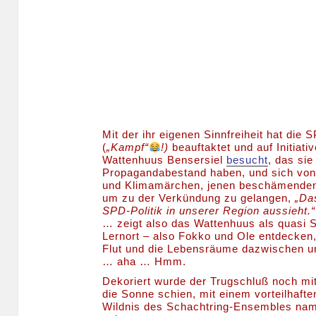
Mit der ihr eigenen Sinnfreiheit hat d
(
„Kampf“
!)
beauftaktet und auf Initiativ
Wattenhuus Bensersiel
besucht
, das si
Propagandabestand haben, und sich von 
und Klimamärchen, jenen beschämenden
um zu der Verkündung zu gelangen,
„Da
SPD-Politik in unserer Region aussieht.
… zeigt also das Wattenhuus als quasi 
Lernort – also Fokko und Ole entdecken
Flut und die Lebensräume dazwischen
… aha … Hmm.
Dekoriert wurde der Trugschluß noch mi
die Sonne schien, mit einem vorteilhaften
Wildnis des Schachtring-Ensembles n