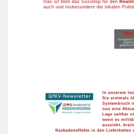
Das ist bloß das Soziotop für den
Reali
auch und insbesondere die lokalen Polit
In unserem let
Sie erstmals 
Systembruch i
nun eine Aktual
Lage seither n
wenn es militä
aussieht, brei
Kaskadeneffekte in den Lieferketten