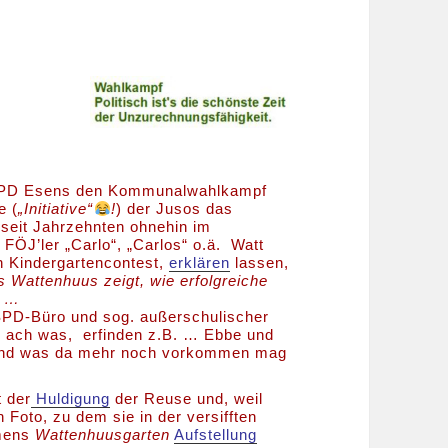
ie SPD Esens den Kommunalwahlkampf
e (
„Initiative“
!
) der Jusos das
e seit Jahrzehnten ohnehin im
FÖJ’ler „Carlo“, „Carlos“ o.ä. Watt
 Kindergartencontest,
erklären
lassen,
s Wattenhuus zeigt, wie erfolgreiche
“ …
SPD-Büro und sog. außerschulischer
, ach was, erfinden z.B. … Ebbe und
 und was da mehr noch vorkommen mag
t der
Huldigung
der Reuse und, weil
 Foto, zu dem sie in der versifften
amens
Wattenhuusgarten
Aufstellung