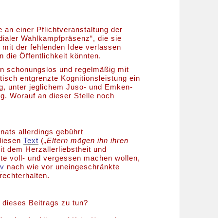
an einer Pflichtveranstaltung der
dialer Wahlkampfpräsenz“, die sie
r mit der fehlenden Idee verlassen
n die Öffentlichkeit könnten.
n schonungslos und regelmäßig mit
isch entgrenzte Kognitionsleistung ein
ag, unter jeglichem Juso- und Emken-
g. Worauf an dieser Stelle noch
ats allerdings gebührt
 diesen
Text
(
„Eltern mögen ihn ihren
it dem Herzallerliebstheit und
eite voll- und vergessen machen wollen,
iv
nach wie vor uneingeschränkte
rechterhalten.
l dieses Beitrags zu tun?