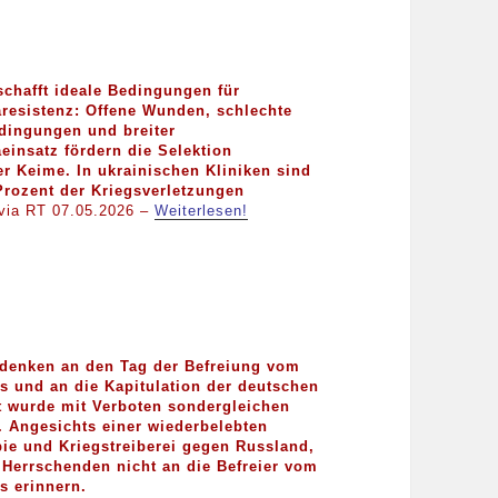
schafft ideale Bedingungen für
aresistenz: Offene Wunden, schlechte
dingungen und breiter
aeinsatz fördern die Selektion
er Keime. In ukrainischen Kliniken sind
Prozent der Kriegsverletzungen
via RT 07.05.2026 –
Weiterlesen!
denken an den Tag der Befreiung vom
 und an die Kapitulation der deutschen
 wurde mit Verboten sondergleichen
 Angesichts einer wiederbelebten
e und Kriegstreiberei gegen Russland,
 Herrschenden nicht an die Befreier vom
s erinnern.